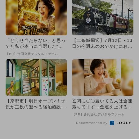
「どうせ当たらない」と思っ
【二条城周辺】7月12日・13
てた私が本当に当選した“買
日の今週末のおでかけにおす
い方”がこれ
すめ！人気スポットランキ...
【PR】合同会社デジタルファーム
【京都市】明日オープン！子
玄関に〇〇置いてる人は金運
供が主役の遊べる宿泊施設
落ちてます…金運を上げる方
「PLAY!! RESI ST...
法とは
【PR】合同会社デジタルファーム
Recommended by