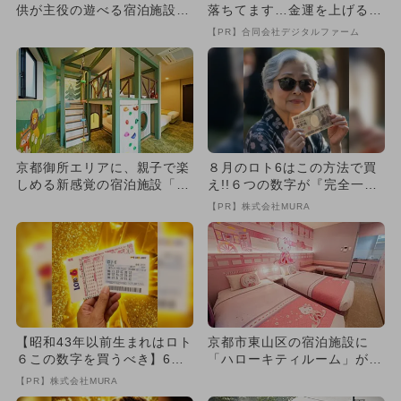
供が主役の遊べる宿泊施設
落ちてます…金運を上げる方
「PLAY!! RESI ST...
法とは
【PR】合同会社デジタルファーム
京都御所エリアに、親子で楽
８月のロト6はこの方法で買
しめる新感覚の宿泊施設「P
え!!６つの数字が『完全一
LAY!! RESI STA...
致』する方法
【PR】株式会社MURA
【昭和43年以前生まれはロト
京都市東山区の宿泊施設に
６この数字を買うべき】6つ
「ハローキティルーム」が誕
の数字が「完全一致」する
生！ 家族旅行におすすめ
【PR】株式会社MURA
方...