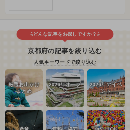
どんな記事をお探しですか？
京都府の記事を絞り込む
人気キーワードで絞り込む
厳選お出かけ
2026年オープ
2026年のイベ
まとめ
ン
ント
恐竜
無料・格安
雨の日OK