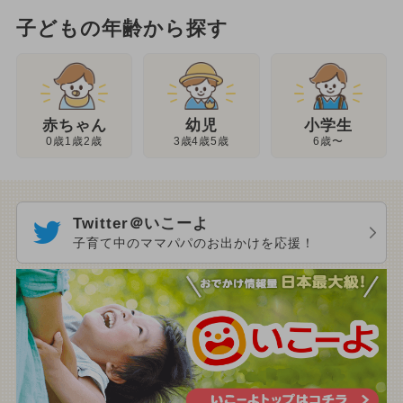
子どもの年齢から探す
幼児
赤ちゃん
小学生
3歳4歳5歳
0歳1歳2歳
6歳〜
Twitter＠いこーよ
子育て中のママパパのお出かけを応援！