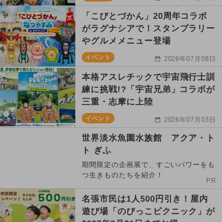
「こびとづかん」20周年コラボ
がラグナシアで！スタンプラリー
やグルメメニュー登場
イベント
2026年07月08日
本格アスレチックで宇宙飛行士訓
練に挑戦!?「宇宙兄弟」コラボが
三重・志摩に上陸
イベント
2026年07月03日
世界淡水魚園水族館 アクア・ト
ト ぎふ
期間限定の企画展で、すごいパワーをも
つ生きものたちを紹介！
PR
名張市民は1人500円引き！屋内
遊び場「のびっこピクニック」が