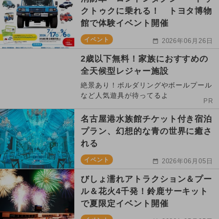
クトゥクに乗れる！ トヨタ博物
館で体験イベント開催
イベント
2026年06月26日
2歳以下無料！家族におすすめの
全天候型レジャー施設
絶景あり！ボルダリングやボールプール
など人気遊具が待ってるよ
PR
名古屋港水族館チケット付き宿泊
プラン、幻想的な青の世界に癒さ
れる
イベント
2026年06月05日
びしょ濡れアトラクション＆プー
ル＆花火4千発！鈴鹿サーキット
で夏限定イベント開催