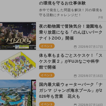
の環境を守るお仕事体験
水中で発生した問題を解決！川の環境を
守る活動にチャレンジだ！
PR
夜の動物園で冒険気分！遊園地も
乗り放題になる「のんほいパーク
ナイトZOO」開催
イベント
2026年07月17日
体も車もまるごとスケスケ！「ス
ケスケ展２」がFUJIなごや科学
館で開催
イベント
2026年07月16日
国内最大級ウォーターパーク「ナ
ガシマ ジャンボ海水プール」が2
026年も営業 花火も
イベント
2026年07月14日