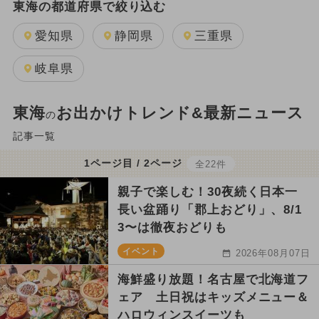
東海の都道府県で絞り込む
愛知県
静岡県
三重県
岐阜県
東海
お出かけトレンド&最新ニュース
の
記事一覧
1ページ目 / 2ページ
全22件
親子で楽しむ！30夜続く日本一
長い盆踊り「郡上おどり」、8/1
3〜は徹夜おどりも
イベント
2026年08月07日
海鮮盛り放題！名古屋で北海道フ
ェア 土日祝はキッズメニュー＆
ハロウィンスイーツも