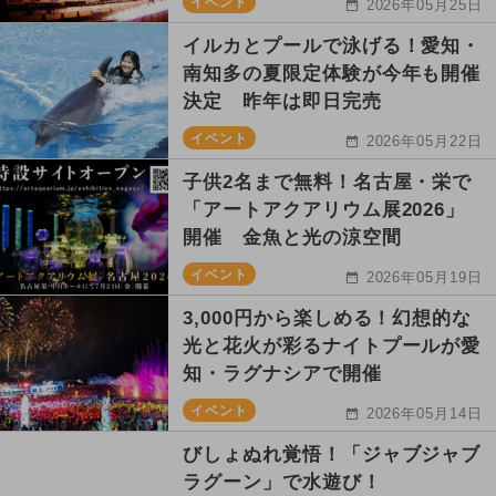
イベント
2026年05月25日
イルカとプールで泳げる！愛知・
南知多の夏限定体験が今年も開催
決定 昨年は即日完売
イベント
2026年05月22日
子供2名まで無料！名古屋・栄で
「アートアクアリウム展2026」
開催 金魚と光の涼空間
イベント
2026年05月19日
3,000円から楽しめる！幻想的な
光と花火が彩るナイトプールが愛
知・ラグナシアで開催
イベント
2026年05月14日
びしょぬれ覚悟！「ジャブジャブ
ラグーン」で水遊び！