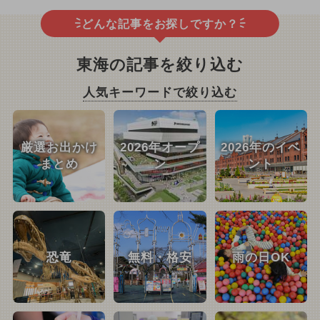
どんな記事をお探しですか？
東海の記事を絞り込む
人気キーワードで絞り込む
厳選お出かけ
2026年オープ
2026年のイベ
まとめ
ン
ント
恐竜
無料・格安
雨の日OK