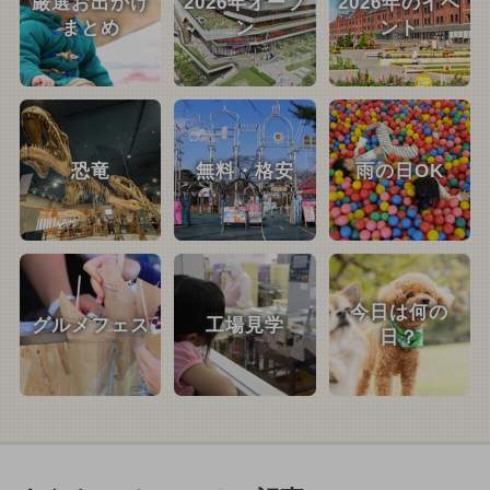
厳選お出かけ
2026年オープ
2026年のイベ
まとめ
ン
ント
恐竜
無料・格安
雨の日OK
今日は何の
グルメフェス
工場見学
日？