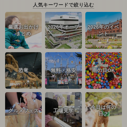
人気キーワードで絞り込む
厳選お出かけ
2026年オープ
2026年のイベ
まとめ
ン
ント
恐竜
無料・格安
雨の日OK
今日は何の
グルメフェス
工場見学
日？