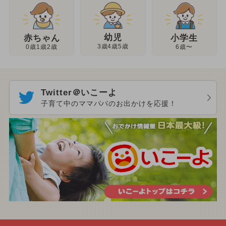
幼児
赤ちゃん
小学生
3歳4歳5歳
0歳1歳2歳
6歳〜
Twitter＠いこーよ
子育て中のママパパのお出かけを応援！