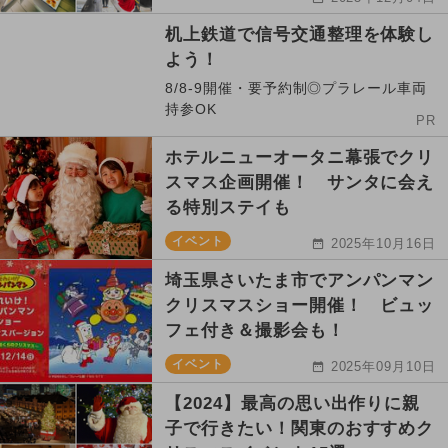
机上鉄道で信号交通整理を体験し
よう！
8/8-9開催・要予約制◎プラレール車両
持参OK
PR
ホテルニューオータニ幕張でクリ
スマス企画開催！ サンタに会え
る特別ステイも
イベント
2025年10月16日
埼玉県さいたま市でアンパンマン
クリスマスショー開催！ ビュッ
フェ付き＆撮影会も！
イベント
2025年09月10日
【2024】最高の思い出作りに親
子で行きたい！関東のおすすめク