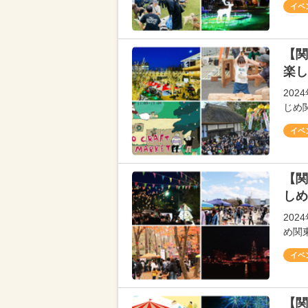
イベ
【関
楽し
202
じめ
イベ
【関
しめ
20
め関
イベ
【関