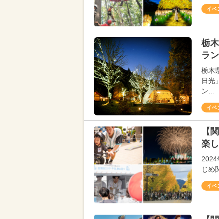
イベ
栃木
ラン
栃木
日光
ン…
イベ
【関
楽し
202
じめ
イベ