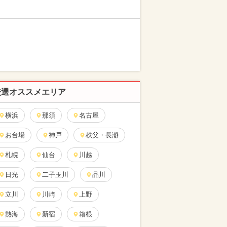
厳選オススメエリア
横浜
那須
名古屋
お台場
神戸
秩父・長瀞
札幌
仙台
川越
日光
二子玉川
品川
立川
川崎
上野
熱海
新宿
箱根