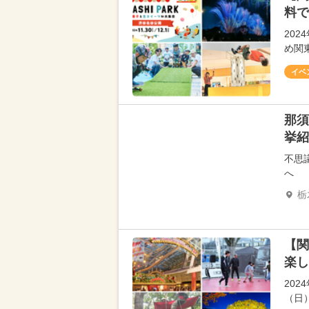
料で
20
め関
イベ
那須
挙紹
不思
へ
栃
【関
楽し
202
（日