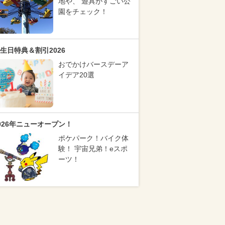
地や、 遊具がすごい公
園をチェック！
生日特典＆割引2026
おでかけバースデーア
イデア20選
026年ニューオープン！
ポケパーク！バイク体
験！ 宇宙兄弟！eスポ
ーツ！