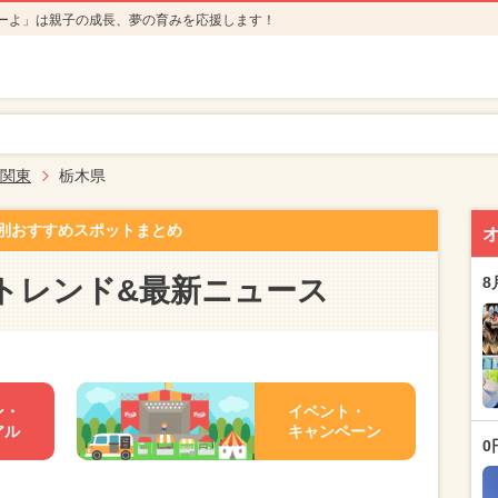
ーよ」は親子の成長、夢の育みを応援します！
関東
栃木県
別おすすめスポットまとめ
トレンド&最新ニュース
8
ン・
イベント・
アル
キャンペーン
0