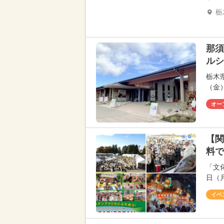
栃
那須
ルシ
栃木
（金
オー
【関
料で
「文
日（
イベ