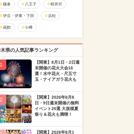
鎌倉
八王子
軽井沢
伊豆・伊東・下田
浜松
函館
小樽
栃木県の人気記事ランキング
【関東】8月1日・2日週
1
末開催の花火大会16
選！水中花火・尺五寸
玉・ナイアガラ花火も
【関東】2026年8月8
2
日・9日週末開催の無料
イベント20選 大規模夏
祭り＆花火も満喫！
【関東】2026年8月1