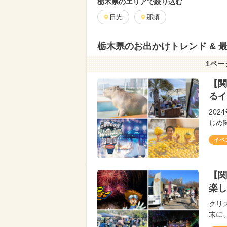
栃木県のエリアで絞り込む
日光
那須
栃木県のお出かけトレンド & 
1ペー
【関
るイ
202
じめ
イベ
【関
楽し
クリス
末に