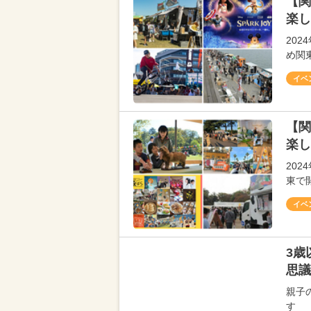
【関
楽し
20
め関
イベ
【関
楽し
20
東で
イベ
3歳
思議
親子
す