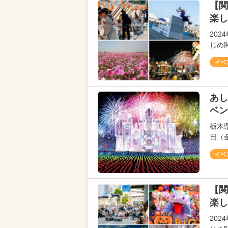
【関
楽し
202
じめ
イベ
あし
ベン
栃木
日（
イベ
【関
楽し
202