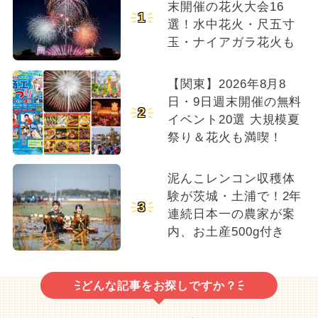
末開催の花火大会16
1
選！水中花火・尺五寸
玉・ナイアガラ花火も
【関東】2026年8月8
日・9日週末開催の無料
2
イベント20選 大規模夏
祭り＆花火も満喫！
泥んこレンコン収穫体
験が茨城・土浦で！2年
3
連続日本一の農家が案
内、お土産500g付き
どんな記事をお探しですか？