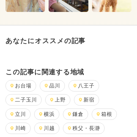
あなたにオススメの記事
この記事に関連する地域
お台場
品川
八王子
二子玉川
上野
新宿
立川
横浜
鎌倉
箱根
川崎
川越
秩父・長瀞