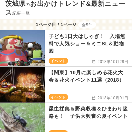
茨城県
お出かけトレンド&最新ニュー
の
ス
記事一覧
1ページ目 / 1ページ
全5件
子ども1日大はしゃぎ！ 入場無
料で人気ショー＆ミニSL＆動物
園
イベント
2018年10月29日
【関東】10月に楽しめる花火大
会＆花火イベント11選（2018）
イベント
2018年10月01日
昆虫採集＆野菜収穫＆ひまわり迷
路も！ 子供大興奮の夏イベント