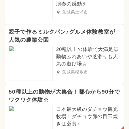
演奏の感動を
茨城県土浦市
親子で作るミルクパン♪グルメ体験教室が
人気の農業公園
20種以上の体験で大満足◎
動物ふれあいや芝滑りも人
気の遊び場☆
茨城県稲敷市
50種以上の動物が大集合！都心から90分で
ワクワク体験☆
日本最大級のダチョウ観光
牧場！ダチョウ卵の目玉焼
きは必食♪