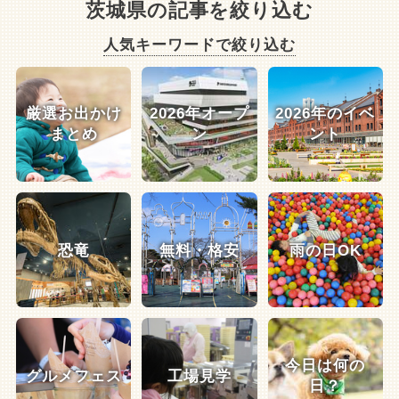
茨城県の記事を絞り込む
人気キーワードで絞り込む
厳選お出かけ
2026年オープ
2026年のイベ
まとめ
ン
ント
恐竜
無料・格安
雨の日OK
今日は何の
グルメフェス
工場見学
日？