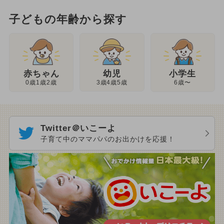
子どもの年齢から探す
幼児
赤ちゃん
小学生
3歳4歳5歳
0歳1歳2歳
6歳〜
Twitter＠いこーよ
子育て中のママパパのお出かけを応援！