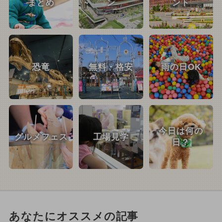
まとめ
ン
ント
恐竜
無料・格安
雨の日OK
今日は何の
グルメフェス
工場見学
日？
あなたにオススメの記事