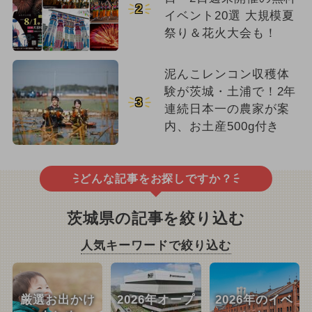
2
イベント20選 大規模夏
祭り＆花火大会も！
泥んこレンコン収穫体
験が茨城・土浦で！2年
3
連続日本一の農家が案
内、お土産500g付き
どんな記事をお探しですか？
茨城県の記事を絞り込む
人気キーワードで絞り込む
厳選お出かけ
2026年オープ
2026年のイベ