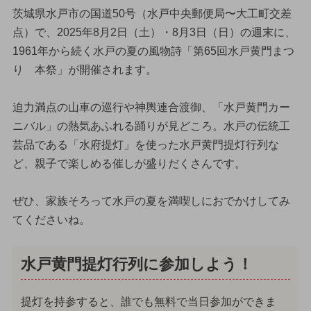
茨城県水戸市の国道50号（水戸中央郵便局〜大工町交差
点）で、2025年8月2日（土）・8月3日（日）の週末に、
1961年から続く水戸の夏の風物詩「第65回水戸黄門まつ
り 本祭」が開催されます。
迫力満点の山車の巡行や神輿連合渡御、「水戸黄門カー
ニバル」の熱気あふれる踊りが見どころ。水戸の伝統工
芸品である「水府提灯」を使った水戸黄門提灯行列な
ど、親子で楽しめる催しが盛りだくさんです。
ぜひ、家族そろって水戸の夏を満喫しにおでかけしてみ
てくださいね。
水戸黄門提灯行列に参加しよう！
提灯を持参すると、誰でも無料で当日参加ができま