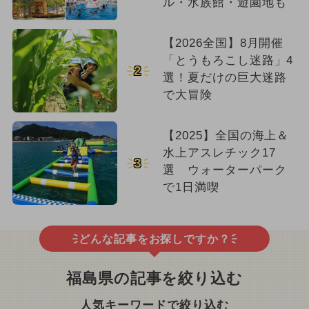
ル・水族館・遊園地も
【2026全国】8月開催
「とうもろこし迷路」4
2
選！夏だけの巨大迷路
で大冒険
【2025】全国の海上＆
水上アスレチック17
3
選 ウォーターパーク
で1日満喫
どんな記事をお探しですか？
福島県の記事を絞り込む
人気キーワードで絞り込む