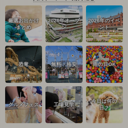
厳選お出かけ
2026年オープ
2026年のイベ
まとめ
ン
ント
恐竜
無料・格安
雨の日OK
今日は何の
グルメフェス
工場見学
日？