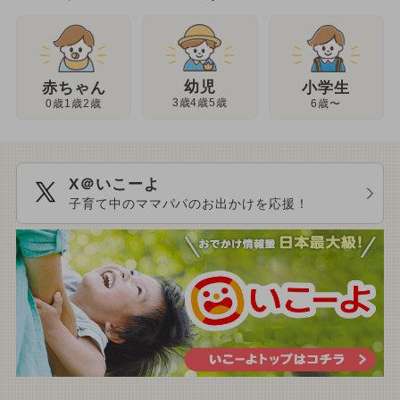
幼児
赤ちゃん
小学生
3歳4歳5歳
0歳1歳2歳
6歳〜
X＠いこーよ
子育て中のママパパのお出かけを応援！