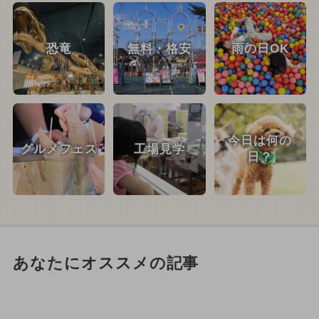
恐竜
無料・格安
雨の日OK
今日は何の
グルメフェス
工場見学
日？
あなたにオススメの記事