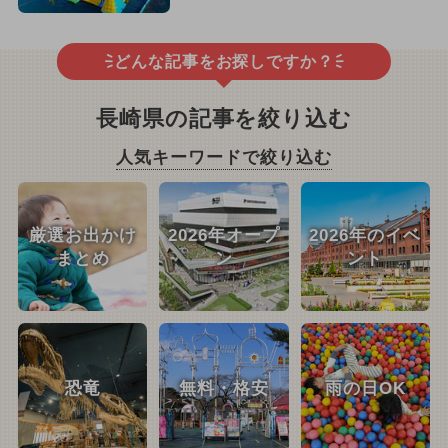
どんな記事をお探しですか？
長崎県の記事を絞り込む
人気キーワードで絞り込む
厳選お出かけ
2026年オープ
2026年のイベ
まとめ
ン
ント
恐竜
無料・格安
雨の日OK