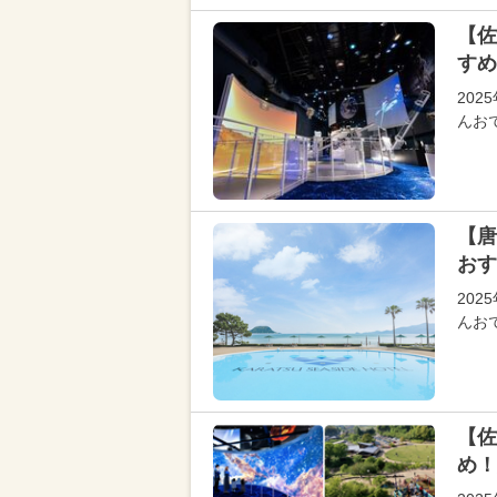
【佐
すめ
20
んお
【唐
おす
20
んお
【佐
め！