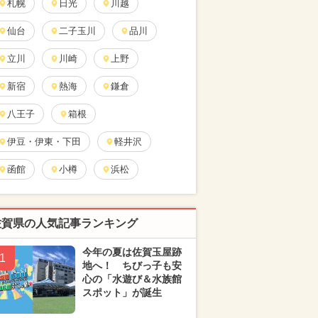
札幌
日光
川越
仙台
二子玉川
品川
立川
川崎
上野
新宿
熱海
鎌倉
八王子
箱根
伊豆・伊東・下田
軽井沢
函館
小樽
浜松
佐賀県の人気記事ランキング
今年の夏は佐賀玉屋跡
1
地へ！ ちびっ子も安
心の「水遊び＆水族館
スポット」が誕生