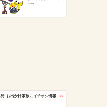
ーツ！
必見! お出かけ家族にイチオシ情報
PR