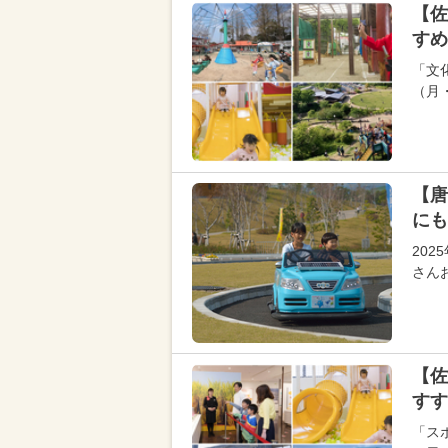
【佐
すめ
「文
（月
【唐
にも
202
さん
【佐
すす
「スポ