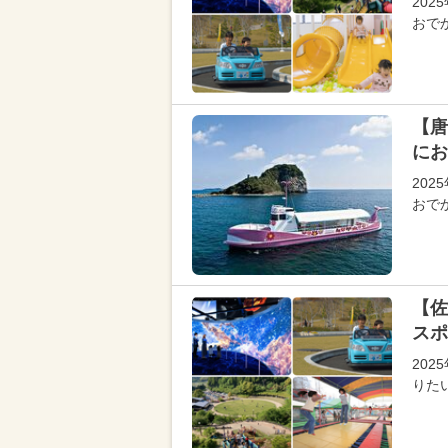
20
おで
【唐
にお
20
おで
【佐
スポ
20
りた