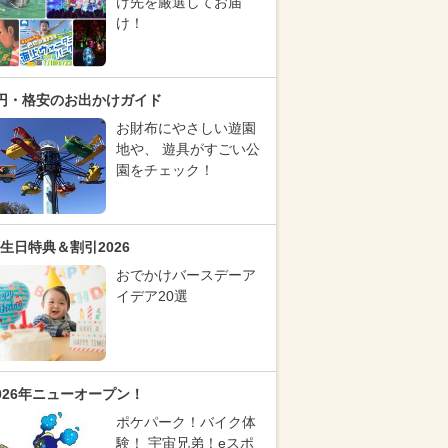
け先を厳選してお届
け！
円・格安のお出かけガイド
お財布にやさしい遊園
地や、 遊具がすごい公
園をチェック！
生日特典＆割引2026
おでかけバースデーア
イデア20選
026年ニューオープン！
ポケパーク！バイク体
験！ 宇宙兄弟！eスポ