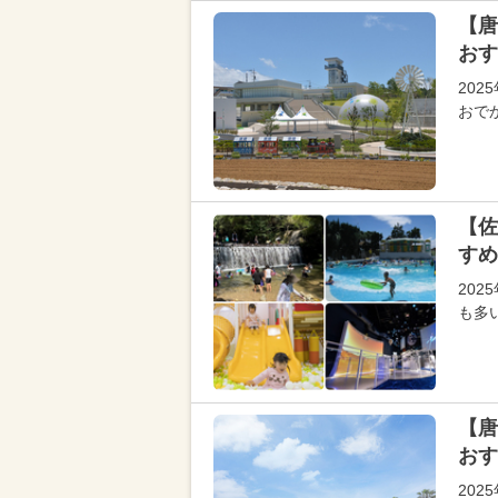
【唐
おす
20
おで
【佐
すめ
20
も多
【唐
おす
20