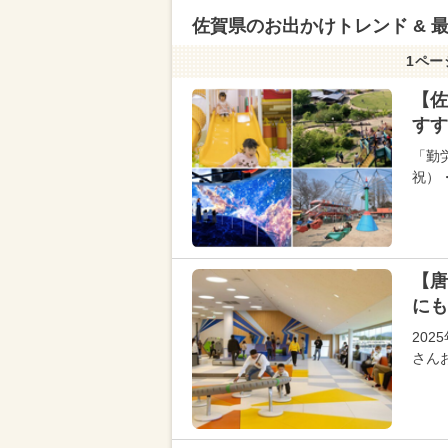
佐賀県のお出かけトレンド & 
1ペー
【佐
すす
「勤
祝）
【唐
にも
202
さん