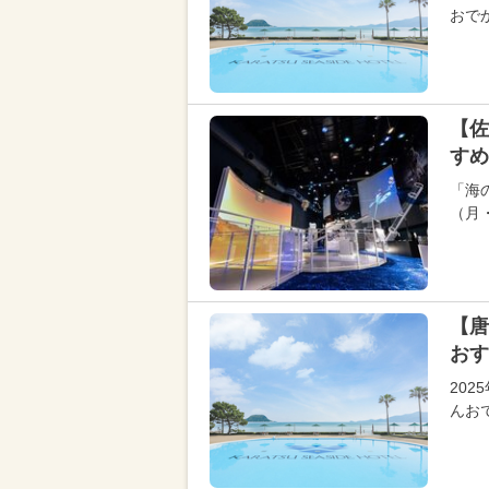
おで
【佐
すめ
「海の
（月
【唐
おす
20
んお