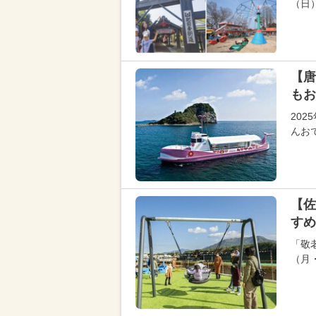
（日
【唐
もお
20
んお
【佐
すめ
「敬
（月