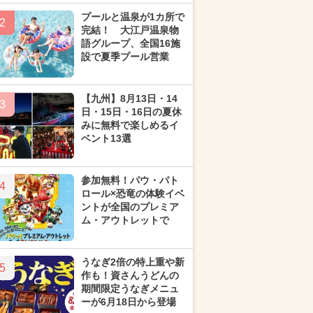
プールと温泉が1カ所で
2
完結！ 大江戸温泉物
語グループ、全国16施
設で夏季プール営業
【九州】8月13日・14
3
日・15日・16日の夏休
みに無料で楽しめるイ
ベント13選
参加無料！パウ・パト
4
ロール×恐竜の体験イベ
ントが全国のプレミア
ム・アウトレットで
うなぎ2倍の特上重や新
5
作も！資さんうどんの
期間限定うなぎメニュ
ーが6月18日から登場