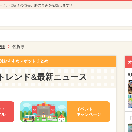
ーよ」は親子の成長、夢の育みを応援します！
沖縄
佐賀県
別おすすめスポットまとめ
トレンド&最新ニュース
8
ン・
イベント・
アル
キャンペーン
【