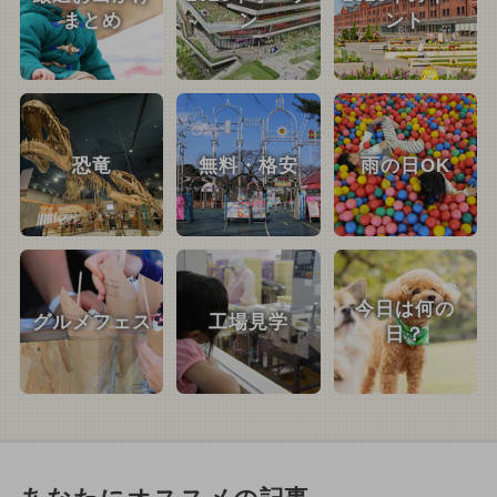
まとめ
ン
ント
恐竜
無料・格安
雨の日OK
今日は何の
グルメフェス
工場見学
日？