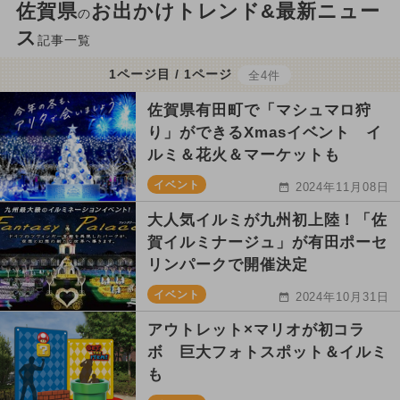
佐賀県
お出かけトレンド&最新ニュー
の
ス
記事一覧
1ページ目 / 1ページ
全4件
佐賀県有田町で「マシュマロ狩
り」ができるXmasイベント イ
ルミ＆花火＆マーケットも
イベント
2024年11月08日
大人気イルミが九州初上陸！「佐
賀イルミナージュ」が有田ポーセ
リンパークで開催決定
イベント
2024年10月31日
アウトレット×マリオが初コラ
ボ 巨大フォトスポット＆イルミ
も