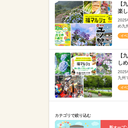
【九
楽し
20
め九
イベ
【九
しめ
20
九州
イベ
カテゴリで絞り込む
新オープ