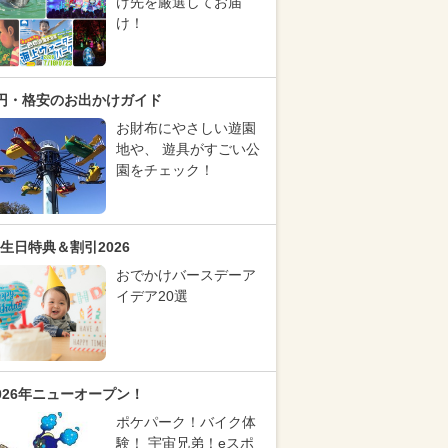
け先を厳選してお届
け！
円・格安のお出かけガイド
お財布にやさしい遊園
地や、 遊具がすごい公
園をチェック！
生日特典＆割引2026
おでかけバースデーア
イデア20選
026年ニューオープン！
ポケパーク！バイク体
験！ 宇宙兄弟！eスポ