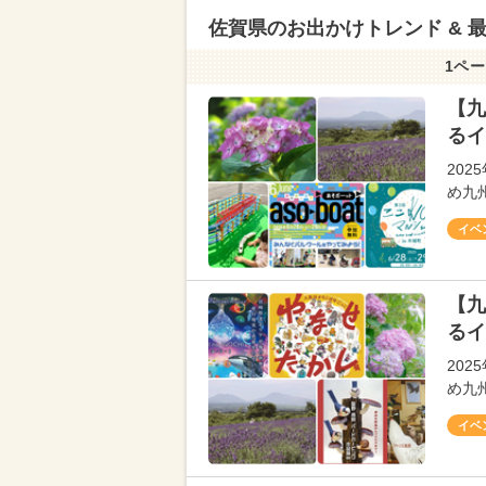
佐賀県のお出かけトレンド & 
1ペー
【九
るイ
20
め九
イベ
【九
るイ
20
め九
イベ