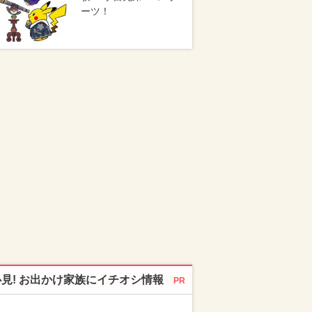
ーツ！
必見! お出かけ家族にイチオシ情報
PR