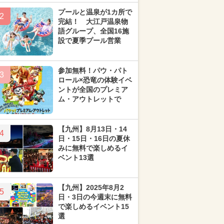
プールと温泉が1カ所で
2
完結！ 大江戸温泉物
語グループ、全国16施
設で夏季プール営業
参加無料！パウ・パト
3
ロール×恐竜の体験イベ
ントが全国のプレミア
ム・アウトレットで
【九州】8月13日・14
4
日・15日・16日の夏休
みに無料で楽しめるイ
ベント13選
【九州】2025年8月2
5
日・3日の今週末に無料
で楽しめるイベント15
選