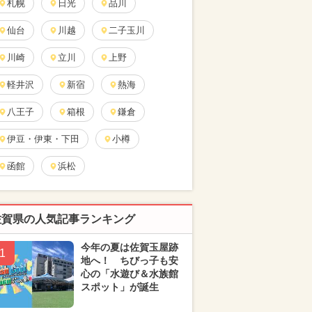
札幌
日光
品川
仙台
川越
二子玉川
川崎
立川
上野
軽井沢
新宿
熱海
八王子
箱根
鎌倉
伊豆・伊東・下田
小樽
函館
浜松
佐賀県の人気記事ランキング
今年の夏は佐賀玉屋跡
1
地へ！ ちびっ子も安
心の「水遊び＆水族館
スポット」が誕生