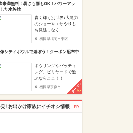
歳未満無料！暑さも雨もOK！パワーアッ
した水族館
青く輝く別世界♪大迫力
のショーやエサやりも
お見逃しなく
福岡県福岡市東区
像シティボウルで遊ぼう！クーポン配布中
ボウリングやバッティ
ング、ビリヤードで遊
ぶならここ！！
クーポン
福岡県宗像市
必見! お出かけ家族にイチオシ情報
PR