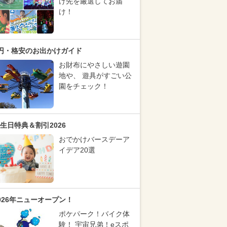
け先を厳選してお届
け！
円・格安のお出かけガイド
お財布にやさしい遊園
地や、 遊具がすごい公
園をチェック！
生日特典＆割引2026
おでかけバースデーア
イデア20選
026年ニューオープン！
ポケパーク！バイク体
験！ 宇宙兄弟！eスポ