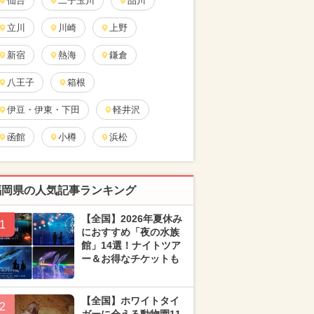
仙台
二子玉川
品川
立川
川崎
上野
新宿
熱海
鎌倉
八王子
箱根
伊豆・伊東・下田
軽井沢
函館
小樽
浜松
福岡県の人気記事ランキング
【全国】2026年夏休み
1
におすすめ「夜の水族
館」14選！ナイトツア
ー＆お得なチケットも
【全国】ホワイトタイ
2