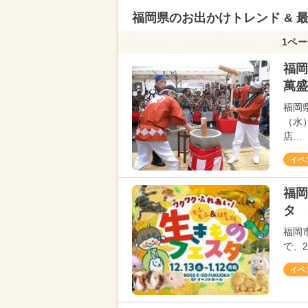
福岡県のお出かけトレンド & 
1ペー
福岡
萬盛
福岡
（水
店…
イベ
福岡
タ 
福岡市
で、2
イベ