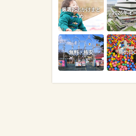
厳選お出かけまと
2026年オ
め
無料・格安
雨の日