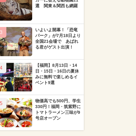
ガーに会える動物園11
選 関東＆関西も網羅
いよいよ開幕！「恐竜
3
パーク」が7月18日より
全国21会場で あばれ
る君がゲスト出演！
【福岡】8月13日・14
4
日・15日・16日の夏休
みに無料で楽しめるイ
ベント9選
物価高でも500円、学生
5
330円！福岡・筑紫野に
トマトラーメン三味が9
号店オープン