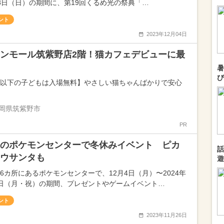
18日（日）の期間に、第19回くるめ光の祭典「…
ント
2023年12月04日
ンモール筑紫野店2階！猫カフェデビューに最
暑
び
歳以下の子どもは入場無料】やさしい猫ちゃんばかりで安心
岡県筑紫野市
PR
のポケモンセンターで冬休みイベント ピカ
話
ウサンタも
遊
16カ所にあるポケモンセンターで、12月4日（月）〜2024年
8日（月・祝）の期間、プレゼントやゲームイベント…
ント
2023年11月26日