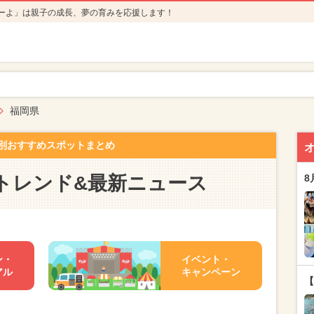
ーよ」は親子の成長、夢の育みを応援します！
福岡県
別おすすめスポットまとめ
トレンド&最新ニュース
8
ン・
イベント・
アル
キャンペーン
【