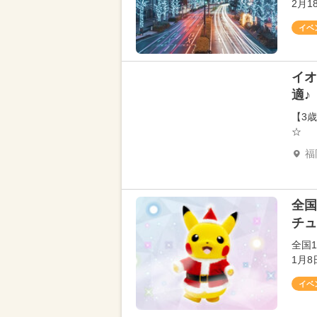
2月
イベ
イオ
適♪
【3
☆
福
全国
チュ
全国
1月
イベ