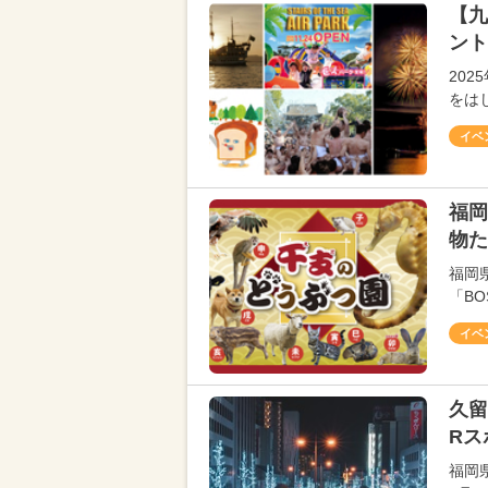
【九
ント
20
をは
イベ
福岡
物た
福岡
「BO
イベ
久留
Rス
福岡