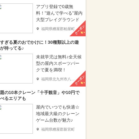
アプリ登録で0歳無
料！"遊んで学べる"屋内
大型プレイグラウンド
クーポン
福岡県糟屋郡粕屋町
すぎる夏のおでかけに！30種類以上の遊
が待ってる♪
未就学児は無料♪全天候
型の屋内スポーツパー
クで夏を満喫！
クーポン
福岡県北九州市八幡西区
題の10本クレーン「十手観音」や10円で
べるエリアも
屋内でいつでも快適☆
地域最大級のクレーン
ゲーム台数が魅力♪
福岡県糟屋郡新宮町