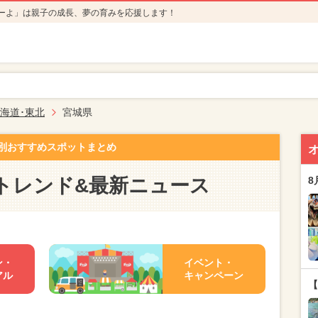
ーよ」は親子の成長、夢の育みを応援します！
海道･東北
宮城県
別おすすめスポットまとめ
トレンド&最新ニュース
8
ン・
イベント・
アル
キャンペーン
【