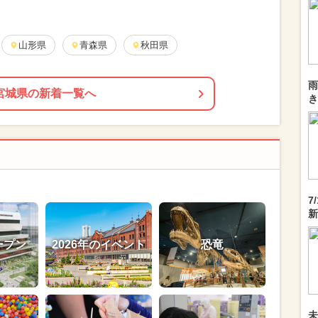
山形県
青森県
秋田県
雨
宮城県の新着一覧へ
き
7
新
ープン
2026年のイベント
恐竜
未