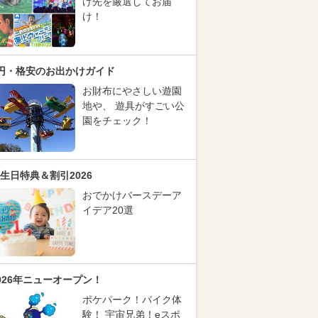
け先を厳選してお届
け！
円・格安のお出かけガイド
お財布にやさしい遊園
地や、 遊具がすごい公
園をチェック！
生日特典＆割引2026
おでかけバースデーア
イデア20選
026年ニューオープン！
ポケパーク！バイク体
験！ 宇宙兄弟！eスポ