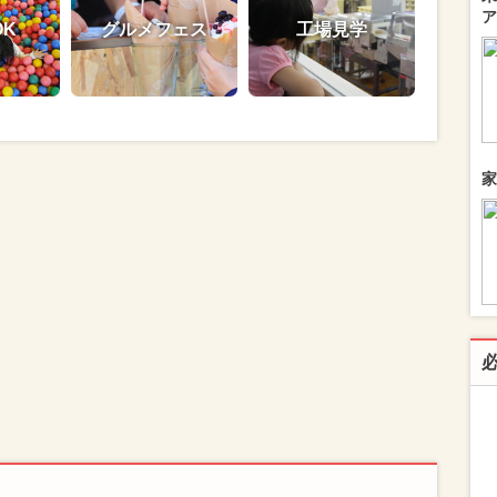
ア
OK
グルメフェス
工場見学
家