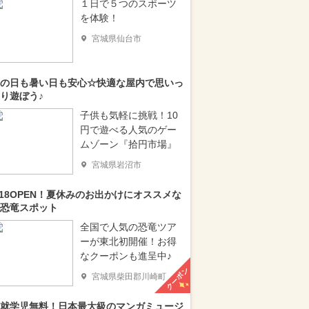
１日で５つのスポーツ
を体験！
宮城県仙台市
の日も暑い日も安心☆快適な屋内で思いっ
り遊ぼう♪
子供も気軽に挑戦！10
円で遊べる人気のゲー
ムゾーン『拾円市場』
宮城県岩沼市
/18OPEN！夏休みのお出かけにオススメな
恐竜スポット
全国で人気の恐竜ツア
ーが東北初開催！お得
なクーポンも進呈中♪
クーポン
宮城県柴田郡川崎町
就学児無料！日本最大級のマンガミュージ