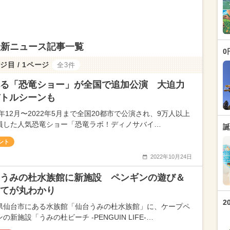
最新ニュース記事一覧
0
ジ目 / 1ページ
全3件
る「恐竜ショー」が全国で追加公演 大迫力
トルシーンも
1年12月〜2022年5月まで全国20都市で公演され、9万人以上
員した人気恐竜ショー「恐竜ラボ！ディノサバイ…
誕
ント
2022年10月24日
うみの杜水族館に新施設 ペンギンの遊び＆
てが丸わかり
2
県仙台市にある水族館「仙台うみの杜水族館」に、ケープペ
の新施設「うみの杜ビーチ -PENGUIN LIFE-…