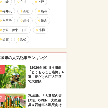
川崎
立川
上野
軽井沢
新宿
熱海
八王子
箱根
鎌倉
伊豆・伊東・下田
小樽
函館
浜松
宮城県の人気記事ランキング
【2026全国】8月開催
1
「とうもろこし迷路」4
選！夏だけの巨大迷路
で大冒険
宮城県に「大型屋内遊
2
び場」OPEN 大型遊
具＆四輪車＆乳児向け