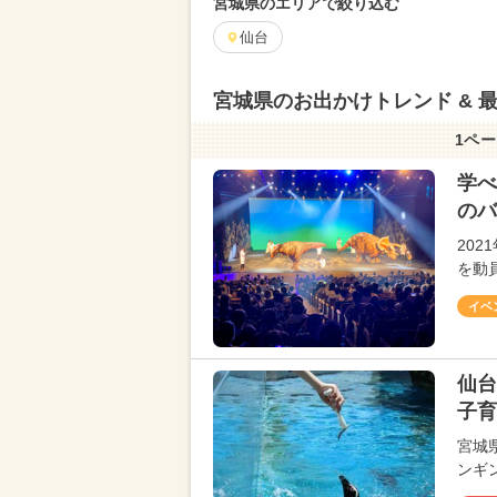
宮城県のエリアで絞り込む
仙台
宮城県のお出かけトレンド & 
1ペー
学べ
のバ
202
を動
イベ
仙台
子育
宮城
ンギン