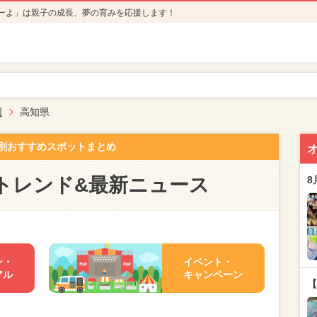
ーよ」は親子の成長、夢の育みを応援します！
国
高知県
別おすすめスポットまとめ
トレンド&最新ニュース
8
ン・
イベント・
アル
キャンペーン
【