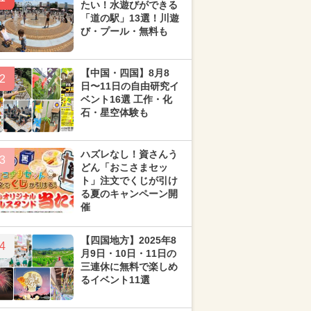
たい！水遊びができる
「道の駅」13選！川遊
び・プール・無料も
【中国・四国】8月8
2
日〜11日の自由研究イ
ベント16選 工作・化
石・星空体験も
ハズレなし！資さんう
3
どん「おこさまセッ
ト」注文でくじが引け
る夏のキャンペーン開
催
【四国地方】2025年8
4
月9日・10日・11日の
三連休に無料で楽しめ
るイベント11選