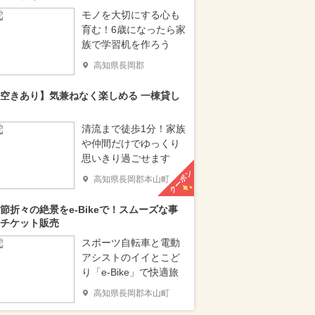
モノを大切にする心も
育む！6歳になったら家
族で学習机を作ろう
高知県長岡郡
空きあり】気兼ねなく楽しめる 一棟貸し
清流まで徒歩1分！家族
や仲間だけでゆっくり
思いきり過ごせます
クーポン
高知県長岡郡本山町
節折々の絶景をe-Bikeで！スムーズな事
チケット販売
スポーツ自転車と電動
アシストのイイとこど
り「e-Bike」で快適旅
高知県長岡郡本山町