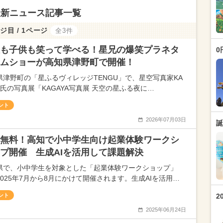
最新ニュース記事一覧
ジ目 / 1ページ
全3件
も子供も笑って学べる！星兄の爆笑プラネタ
0
ムショーが高知県津野町で開催！
県津野町の「星ふるヴィレッジTENGU」で、星空写真家KA
A氏の写真展「KAGAYA写真展 天空の星ふる夜に…
ント
2026年07月03日
誕
無料！高知で小中学生向け起業体験ワークシ
プ開催 生成AIを活用して課題解決
県で、小中学生を対象とした「起業体験ワークショップ」
2025年7月から8月にかけて開催されます。生成AIを活用…
ント
2
2025年06月24日