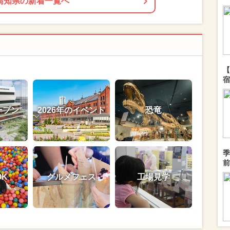
高知県の新着一覧へ
【
宿
ープン
2026年のイベント
恐竜
季
前
OK
グルメフェス
工場見学