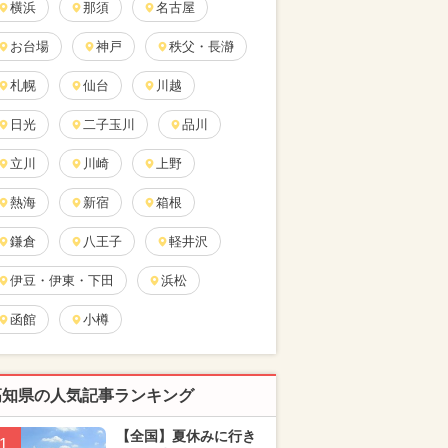
横浜
那須
名古屋
お台場
神戸
秩父・長瀞
札幌
仙台
川越
日光
二子玉川
品川
立川
川崎
上野
熱海
新宿
箱根
鎌倉
八王子
軽井沢
伊豆・伊東・下田
浜松
函館
小樽
高知県の人気記事ランキング
【全国】夏休みに行き
1