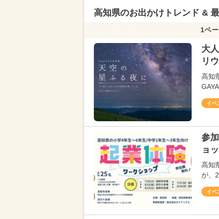
高知県のお出かけトレンド & 
1ペー
大人
リウ
高知
GAY
イベ
参加
ョッ
高知
が、
イベ