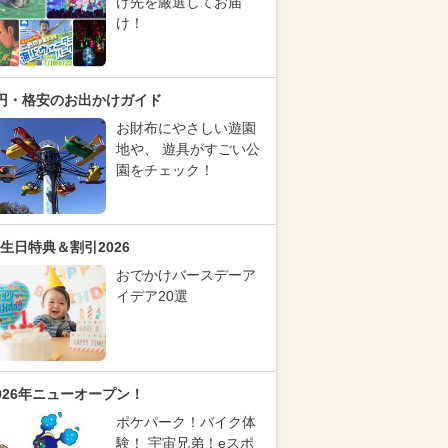
け先を厳選してお届
け！
円・格安のお出かけガイド
お財布にやさしい遊園
地や、 遊具がすごい公
園をチェック！
生日特典＆割引2026
おでかけバースデーア
イデア20選
026年ニューオープン！
ポケパーク！バイク体
験！ 宇宙兄弟！eスポ