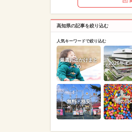
高知県の記事を絞り込む
人気キーワードで絞り込む
厳選お出かけまと
2026年オ
め
無料・格安
雨の日