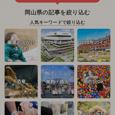
岡山県の記事を絞り込む
人気キーワードで絞り込む
厳選お出かけ
2026年オープ
2026年のイベ
まとめ
ン
ント
恐竜
無料・格安
雨の日OK
今日は何の