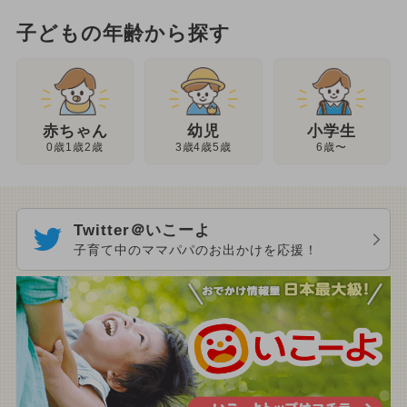
子どもの年齢から探す
幼児
赤ちゃん
小学生
3歳4歳5歳
0歳1歳2歳
6歳〜
Twitter＠いこーよ
子育て中のママパパのお出かけを応援！