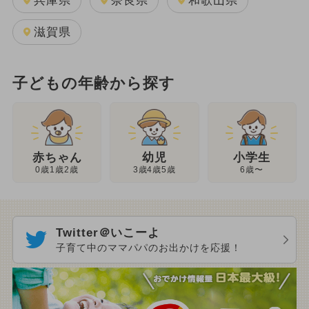
兵庫県
奈良県
和歌山県
滋賀県
子どもの年齢から探す
幼児
赤ちゃん
小学生
3歳4歳5歳
0歳1歳2歳
6歳〜
Twitter＠いこーよ
子育て中のママパパのお出かけを応援！