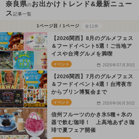
奈良県
お出かけトレンド&最新ニュー
の
ス
記事一覧
1ページ目 / 1ページ
全11件
【2026関西】8月のグルメフェス
＆フードイベント5選！ご当地ア
イスや台湾グルメを満喫
イベント
2026年07月30日
【2026関西】7月のグルメフェス
＆フードイベント4選！台湾夜市
からプリン博覧会まで
イベント
2026年06月30日
信州フルーツのかき氷5種＋氷の
器で飲む珈琲！ 上高地あずさ珈
琲で夏フェア開催