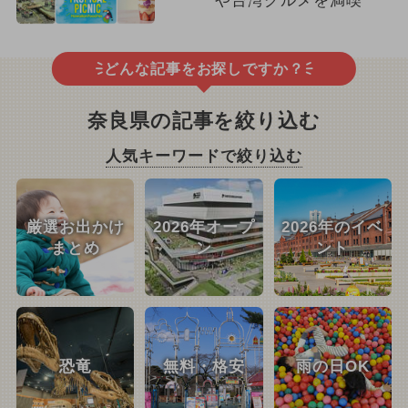
や台湾グルメを満喫
どんな記事をお探しですか？
奈良県の記事を絞り込む
人気キーワードで絞り込む
厳選お出かけ
2026年オープ
2026年のイベ
まとめ
ン
ント
恐竜
無料・格安
雨の日OK