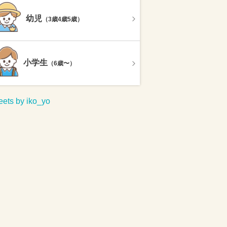
幼児
（3歳4歳5歳）
小学生
（6歳〜）
ets by iko_yo