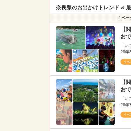
奈良県のお出かけトレンド & 
1ペー
【関
おで
「い
26
イベ
【関
おで
「い
26
イベ