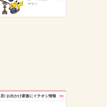
ーツ！
必見! お出かけ家族にイチオシ情報
PR