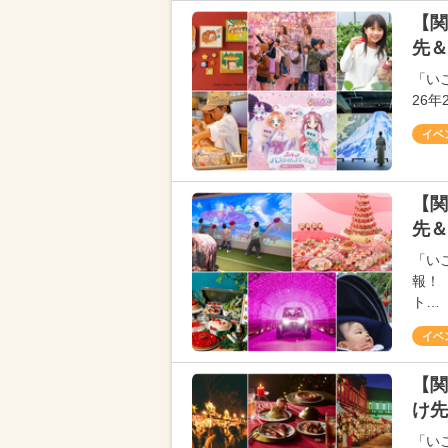
【関
先＆
「い
26
イベ
【関
先＆
「い
報！
ト…
イベ
【関
け先
「い