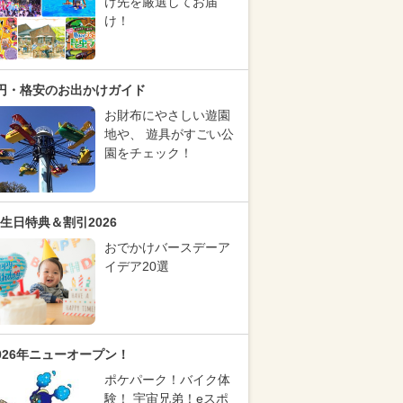
け先を厳選してお届
け！
円・格安のお出かけガイド
お財布にやさしい遊園
地や、 遊具がすごい公
園をチェック！
生日特典＆割引2026
おでかけバースデーア
イデア20選
026年ニューオープン！
ポケパーク！バイク体
験！ 宇宙兄弟！eスポ