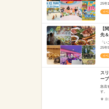
25
イベ
【関
先＆
「い
25
イベ
スリ
ープ
急流
す。
奈