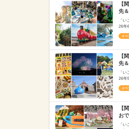
【関
先＆
「い
26
イベ
【関
先＆
「い
26
イベ
【関
おで
「い