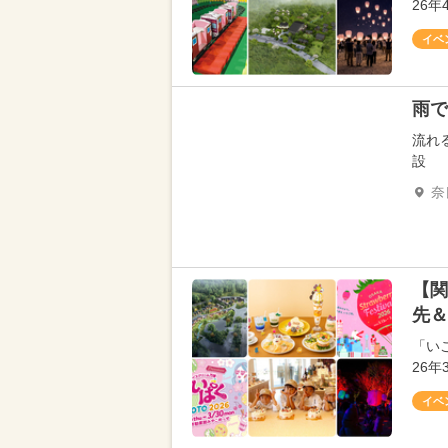
26
イベ
雨で
流れ
設
奈
【関
先＆
「い
26
イベ