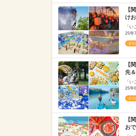
【関
けお
「い
25
イベ
【関
先＆
「い
25
イベ
【関
おで