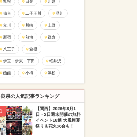
札幌
日光
川越
仙台
二子玉川
品川
立川
川崎
上野
新宿
熱海
鎌倉
八王子
箱根
伊豆・伊東・下田
軽井沢
函館
小樽
浜松
奈良県の人気記事ランキング
【関西】2026年8月1
1
日・2日週末開催の無料
イベント18選 大規模夏
祭り＆花火大会も！