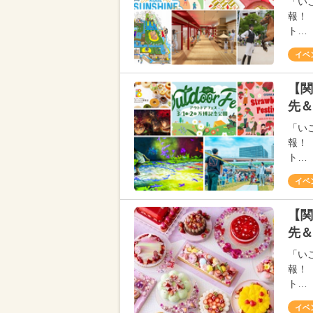
「い
報！
ト…
イベ
【関
先＆
「い
報！
ト…
イベ
【関
先＆
「い
報！
ト…
イベ