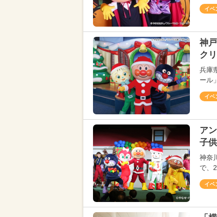
イベ
神戸
クリ
兵庫
ール」
イベ
ア
子供
神奈
で、2
イベ