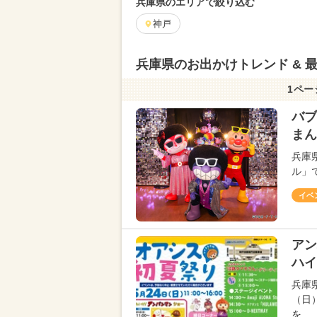
兵庫県のエリアで絞り込む
神戸
兵庫県のお出かけトレンド & 
1ペー
バブ
まん
兵庫
ル」
イベ
アン
ハイ
兵庫
（日
を…