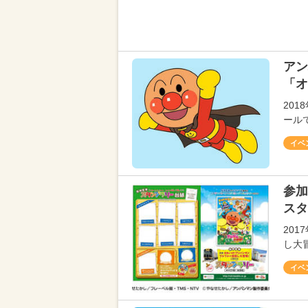
アン
「オ
20
ール
イベ
参加
スタ
20
し大
イベ