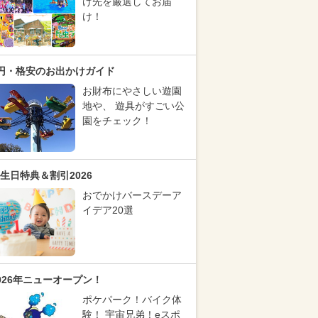
け先を厳選してお届
け！
円・格安のお出かけガイド
お財布にやさしい遊園
地や、 遊具がすごい公
園をチェック！
生日特典＆割引2026
おでかけバースデーア
イデア20選
026年ニューオープン！
ポケパーク！バイク体
験！ 宇宙兄弟！eスポ