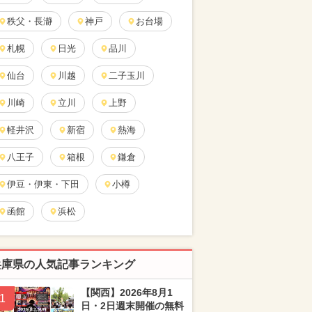
秩父・長瀞
神戸
お台場
札幌
日光
品川
仙台
川越
二子玉川
川崎
立川
上野
軽井沢
新宿
熱海
八王子
箱根
鎌倉
伊豆・伊東・下田
小樽
函館
浜松
兵庫県の人気記事ランキング
【関西】2026年8月1
1
日・2日週末開催の無料