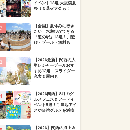
イベント18選 大規模夏
祭り＆花火大会も！
【全国】夏休みに行き
2
たい！水遊びができる
「道の駅」13選！川遊
び・プール・無料も
【2026最新】関西の大
3
型レジャープールおす
すめ12選 スライダー
充実＆屋内も
【2026関西】8月のグ
4
ルメフェス＆フードイ
ベント5選！ご当地アイ
スや台湾グルメを満喫
【2026】関西の海上＆