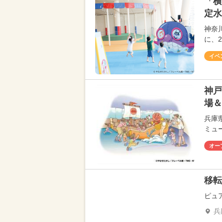
「横
定水
神奈
に、
イベ
神戸
場＆
兵庫
ミュ
オー
移転
ピュ
兵