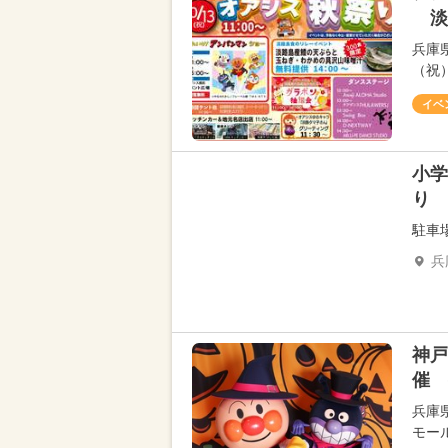
淡
兵庫
（祝
イベ
小学
り
駐車
兵
神戸
催 
兵庫
モール