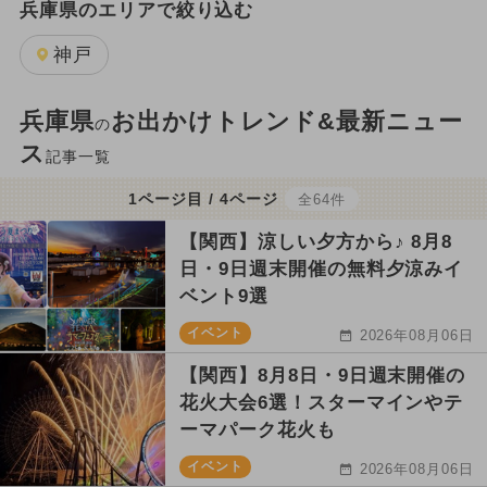
兵庫県のエリアで絞り込む
神戸
兵庫県
お出かけトレンド&最新ニュー
の
ス
記事一覧
1ページ目 / 4ページ
全64件
【関西】涼しい夕方から♪ 8月8
日・9日週末開催の無料夕涼みイ
ベント9選
イベント
2026年08月06日
【関西】8月8日・9日週末開催の
花火大会6選！スターマインやテ
ーマパーク花火も
イベント
2026年08月06日