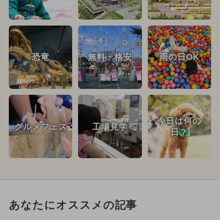
恐竜
無料・格安
雨の日OK
今日は何の
グルメフェス
工場見学
日？
あなたにオススメの記事