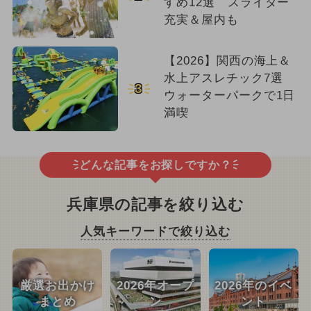
すめ12選 スライダー
充実＆屋内も
【2026】関西の海上＆
水上アスレチック7選
3
ウォーターパークで1日
満喫
どんな記事をお探しですか？
兵庫県の記事を絞り込む
人気キーワードで絞り込む
厳選お出かけ
2026年オープ
2026年のイベ
まとめ
ン
ント