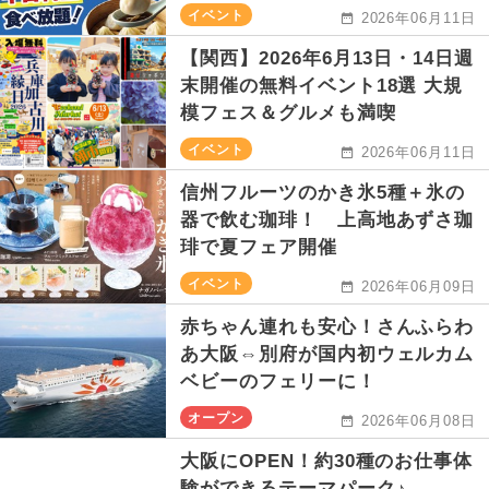
イベント
2026年06月11日
【関西】2026年6月13日・14日週
末開催の無料イベント18選 大規
模フェス＆グルメも満喫
イベント
2026年06月11日
信州フルーツのかき氷5種＋氷の
器で飲む珈琲！ 上高地あずさ珈
琲で夏フェア開催
イベント
2026年06月09日
赤ちゃん連れも安心！さんふらわ
あ大阪⇔別府が国内初ウェルカム
ベビーのフェリーに！
オープン
2026年06月08日
大阪にOPEN！約30種のお仕事体
験ができるテーマパーク♪