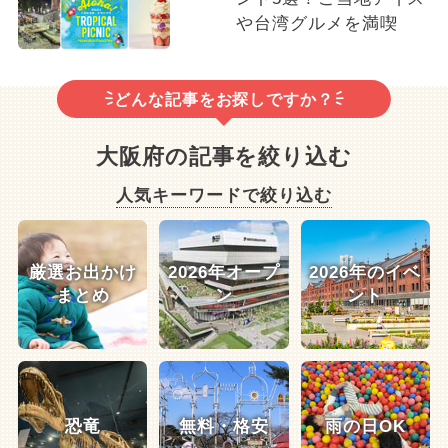
や台湾グルメを満喫
どんな記事をお探しですか？
大阪府の記事を絞り込む
人気キーワードで絞り込む
厳選お出かけ
2026年オープ
2026年のイベ
まとめ
ン
ント
恐竜
無料・格安
雨の日OK