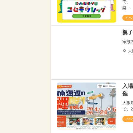
で、
楽…
イベ
親子
家族
大
入場
催 
大阪府
で、2
イベ