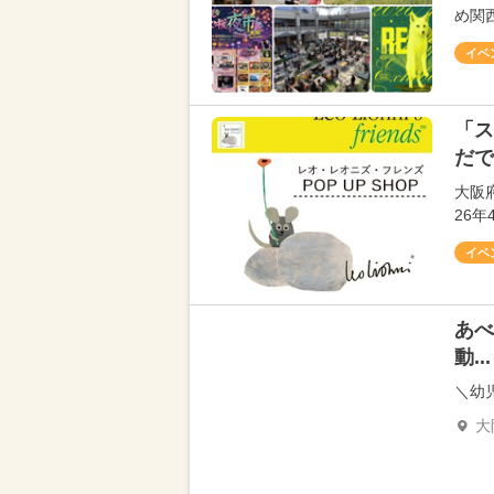
め関
イベ
「ス
だで
大阪
26
イベ
あべ
動...
＼幼
大