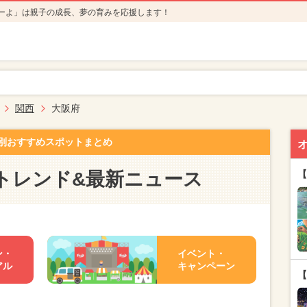
ーよ」は親子の成長、夢の育みを応援します！
関西
大阪府
別おすすめスポットまとめ
トレンド&最新ニュース
【
ン・
イベント・
アル
キャンペーン
【