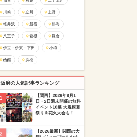
仙台
川越
二子玉川
川崎
立川
上野
軽井沢
新宿
熱海
八王子
箱根
鎌倉
伊豆・伊東・下田
小樽
函館
浜松
大阪府の人気記事ランキング
【関西】2026年8月1
1
日・2日週末開催の無料
イベント18選 大規模夏
祭り＆花火大会も！
【2026最新】関西の大
2