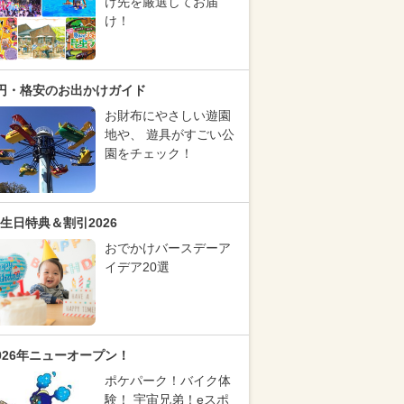
け先を厳選してお届
け！
円・格安のお出かけガイド
お財布にやさしい遊園
地や、 遊具がすごい公
園をチェック！
生日特典＆割引2026
おでかけバースデーア
イデア20選
026年ニューオープン！
ポケパーク！バイク体
験！ 宇宙兄弟！eスポ