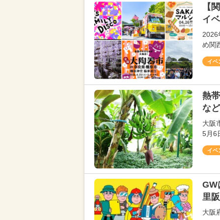
【関
イベ
20
め関
イベ
熱帯
など
大阪
5月
イベ
GW
里阪
大阪