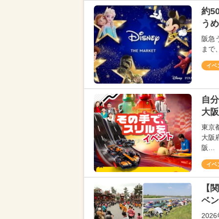
約5
うめ
阪急
まで
イベ
自分
大阪
東京
大阪
阪…
イベ
【関
ベン
20