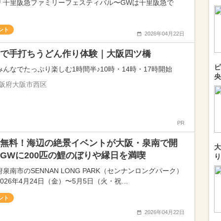
「千里阪急ファミリーフェスティバル〜GWは千里阪急で
ント
2026年04月22日
で手打ちうどん作り体験｜大阪四ツ橋
ピ
みんなでたっぷり楽しむ1時間半♪10時・14時・17時開始
央
阪府大阪市西区
PR
無料！海辺の絶景イベントが大阪・泉南で開
大
GWに200匹の鯉のぼりや縁日を満喫
り
泉南市のSENNAN LONG PARK（センナンロングパーク）
026年4月24日（金）〜5月5日（火・祝…
ント
2026年04月22日