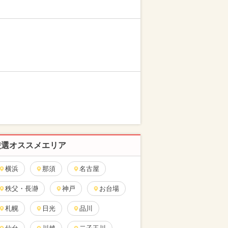
厳選オススメエリア
横浜
那須
名古屋
秩父・長瀞
神戸
お台場
札幌
日光
品川