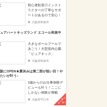
初心者歓迎◎インスト
ラクターの丁寧なサポ
ートがあるので安心！
大阪府和泉市
ュアハートキッズランド エコール和泉中
大きなボールプールで
泳ごう！大型室内公園
「ピュアキッズ」
大阪府和泉市
阪にOPEN★夏休みは第二部が狙い目！や
たいが叶う♪
3歳からのお仕事体験デ
ビューも叶う！ここに
しかない体験が満載
クーポン
大阪府守口市