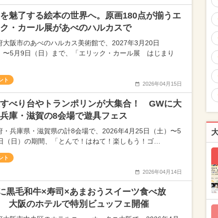
を魅了する絵本の世界へ。原画180点が揃うエ
ク・カール展があべのハルカスで
府大阪市のあべのハルカス美術館で、2027年3月20日
）〜5月9日（日）まで、「エリック・カール展 はじまり
ント
2026年04月15日
すべり台やトランポリンが大集合！ GWに大
兵庫・滋賀の8会場で遊具フェス
府・兵庫県・滋賀県の計8会場で、2026年4月25日（土）〜5
0日（日）の期間、「とんで！はねて！楽しもう！ゴ…
ント
2026年04月14日
に黒毛和牛×寿司×あまおうスイーツ食べ放
 大阪のホテルで特別ビュッフェ開催