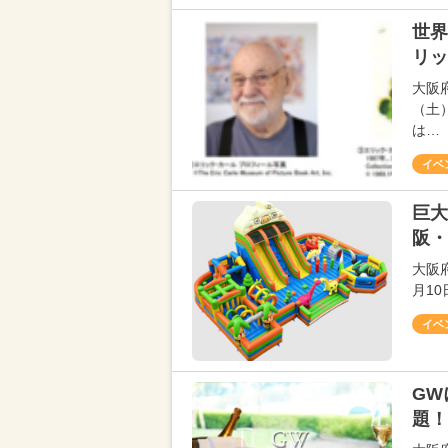
世界
リッ
大阪
（土
は…
イベ
巨大
阪・
大阪
月1
イベ
GW
題！