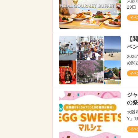
大阪
29
イベ
【関
ベン
20
め関
イベ
ジャ
の祭
大阪
Y」1
イベ