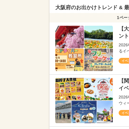
大阪府のお出かけトレンド & 
1ペー
【大
ント
20
るイ
イベ
【関
イベ
20
ウィ
イベ