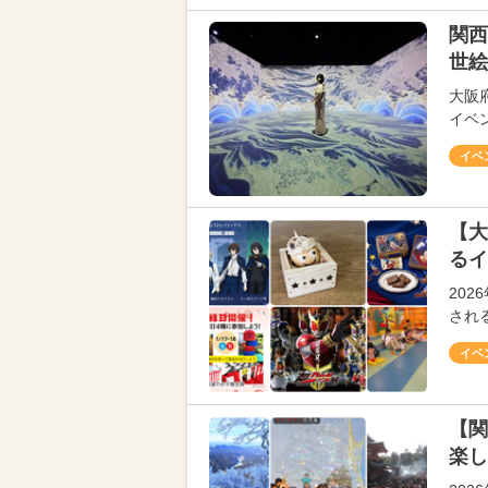
関西
世絵
大阪
イベン
イベ
【大
るイ
20
され
イベ
【関
楽し