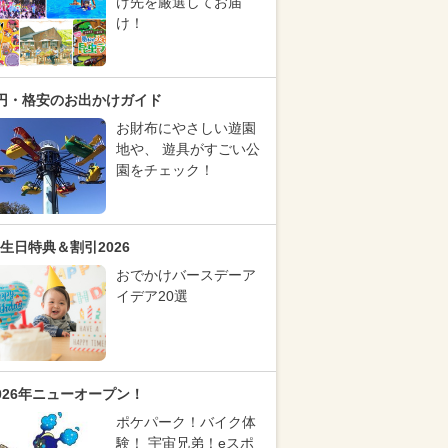
け先を厳選してお届
け！
円・格安のお出かけガイド
お財布にやさしい遊園
地や、 遊具がすごい公
園をチェック！
生日特典＆割引2026
おでかけバースデーア
イデア20選
026年ニューオープン！
ポケパーク！バイク体
験！ 宇宙兄弟！eスポ