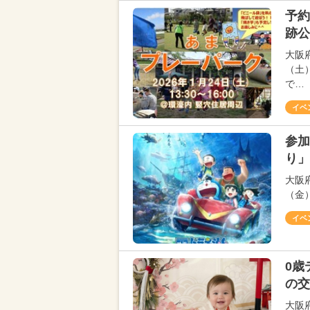
予約
跡公
大阪
（土
で…
イベ
参加
り」
大阪
（金
イベ
0歳
の交
大阪