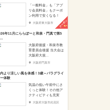
「一般料金」も「アプ
リ会員料金」もクーポ
ン利用で安くなる！
クーポン
大阪府東大阪市
026年11月にららぽーと和泉・門真で第5
..
大阪府後援・和泉市教
育委員会後援 当大会は
大阪府大規...
大阪府門真市
内より涼しい風を体感！3歳～パラグライ
ー体験
気温の低い午前中にさ
くっと体験！その他ア
クティビティも充実
大阪府大阪市此花区