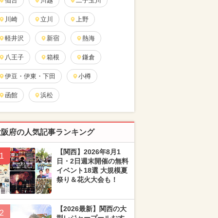
仙台
川越
二子玉川
川崎
立川
上野
軽井沢
新宿
熱海
八王子
箱根
鎌倉
伊豆・伊東・下田
小樽
函館
浜松
大阪府の人気記事ランキング
【関西】2026年8月1
1
日・2日週末開催の無料
イベント18選 大規模夏
祭り＆花火大会も！
【2026最新】関西の大
2