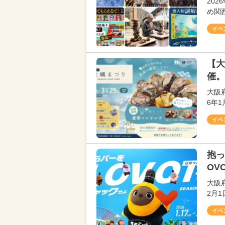
20
め関
イベ
【大
催。
大阪府
6年
イベ
抱っ
OV
大阪
2月
イベ