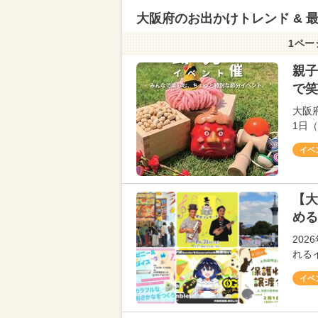
大阪府のお出かけトレンド & 
1ペー
親子
で笑
大阪
1日
イベ
【大
める
20
れる
イベ