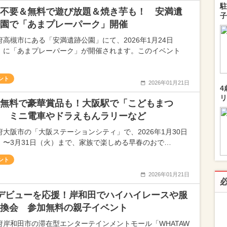
駐
不要＆無料で遊び放題＆焼き芋も！ 安満遺
子
園で「あまプレーパーク」開催
府高槻市にある「安満遺跡公園」にて、2026年1月24日
）に「あまプレーパーク」が開催されます。このイベント
ント
2026年01月21日
4
リ
無料で豪華賞品も！大阪駅で「こどもまつ
 ミニ電車やドラえもんラリーなど
府大阪市の「大阪ステーションシティ」で、2026年1月30日
）〜3月31日（火）まで、家族で楽しめる早春のおで…
ント
2026年01月21日
デビューを応援！岸和田でハイハイレースや服
換会 参加無料の親子イベント
府岸和田市の滞在型エンターテインメントモール「WHATAW