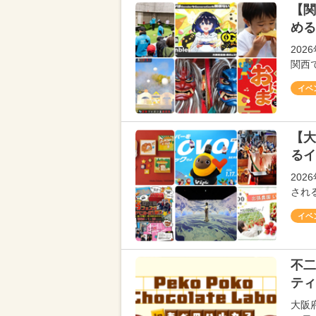
【関
める
20
関西
イベ
【大
るイ
20
され
イベ
不二
ティ
大阪