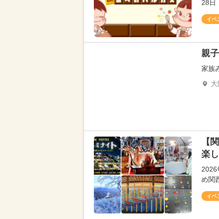
28日
イベ
親子
家族
大
【関
楽し
20
め関
イベ