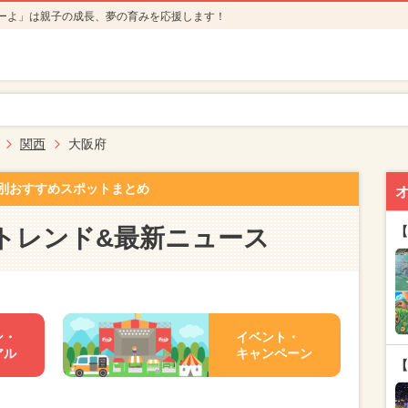
ーよ」は親子の成長、夢の育みを応援します！
関西
大阪府
別おすすめスポットまとめ
トレンド&最新ニュース
【
ン・
イベント・
アル
キャンペーン
【