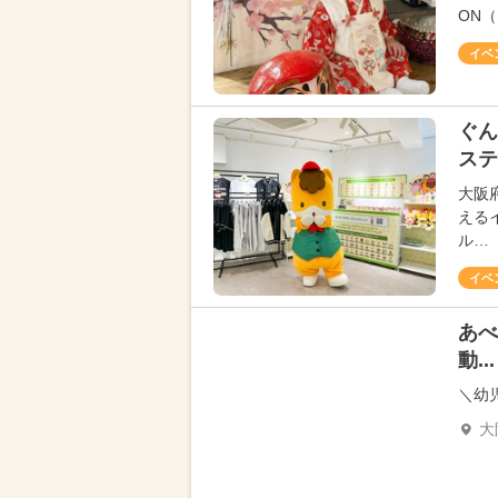
ON
イベ
ぐん
ステ
大阪
える
ル…
イベ
あべ
動...
＼幼
大