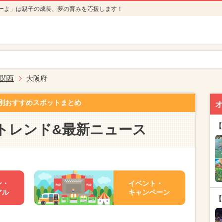
ーよ」は親子の成長、夢の育みを応援します！
関西
大阪府
別おすすめスポットまとめ
トレンド&最新ニュース
【
ン・
イベント・
アル
キャンペーン
【