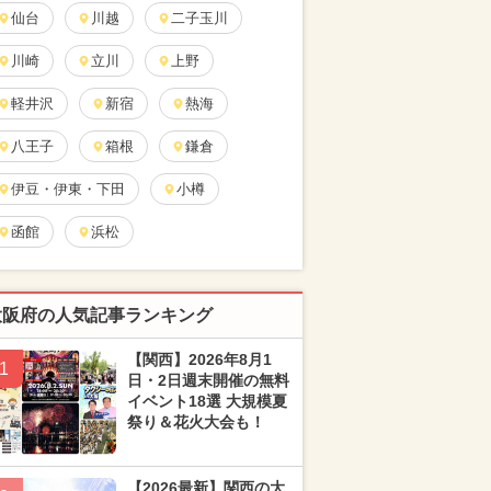
仙台
川越
二子玉川
川崎
立川
上野
軽井沢
新宿
熱海
八王子
箱根
鎌倉
伊豆・伊東・下田
小樽
函館
浜松
大阪府の人気記事ランキング
【関西】2026年8月1
1
日・2日週末開催の無料
イベント18選 大規模夏
祭り＆花火大会も！
【2026最新】関西の大