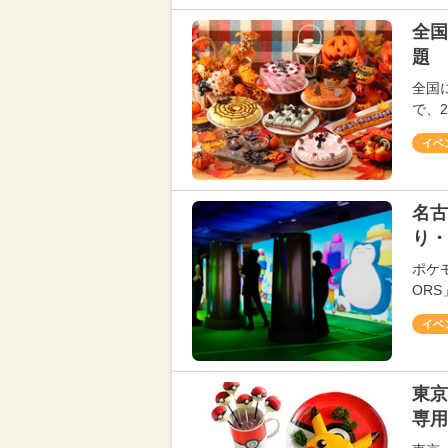
全国
題 
全国
で、2
イベ
名古
り・
ポケ
ORS
イベ
東
専用