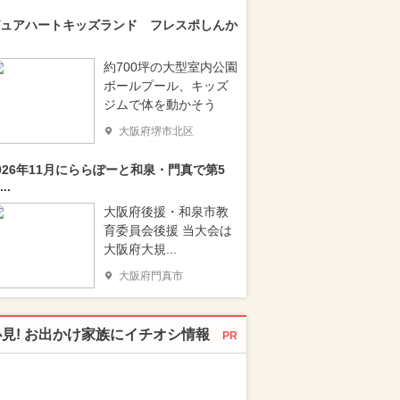
ュアハートキッズランド フレスポしんか
約700坪の大型室内公園
ボールプール、キッズ
ジムで体を動かそう
大阪府堺市北区
026年11月にららぽーと和泉・門真で第5
..
大阪府後援・和泉市教
育委員会後援 当大会は
大阪府大規...
大阪府門真市
必見! お出かけ家族にイチオシ情報
PR