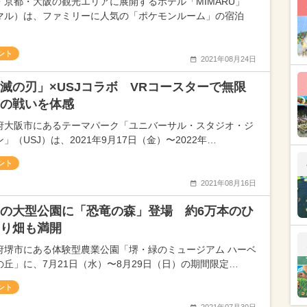
・京都・大阪の観光エリアに展開するホテル「MIMARU」
マル）は、ファミリーに人気の「ポケモンルーム」の宿泊
ント
2021年08月24日
滅の刃」×USJコラボ VRコースターで無限
の戦いを体感
府大阪市にあるテーマパーク「ユニバーサル・スタジオ・ジ
」（USJ）は、2021年9月17日（金）〜2022年…
ント
2021年08月16日
の大型公園に「恐竜の森」登場 約6万本のひ
り畑も満開
府堺市にある体験型農業公園「堺・緑のミュージアム ハーベ
の丘」に、7月21日（水）〜8月29日（日）の期間限定…
ント