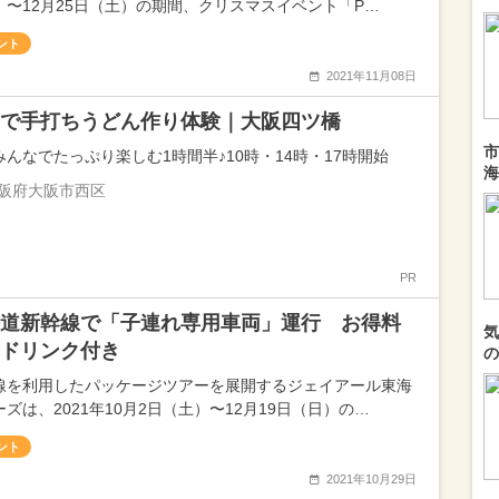
）〜12月25日（土）の期間、クリスマスイベント「P…
ント
2021年11月08日
で手打ちうどん作り体験｜大阪四ツ橋
市
みんなでたっぷり楽しむ1時間半♪10時・14時・17時開始
海
阪府大阪市西区
PR
道新幹線で「子連れ専用車両」運行 お得料
気
ドリンク付き
の
線を利用したパッケージツアーを展開するジェイアール東海
ズは、2021年10月2日（土）〜12月19日（日）の…
ント
2021年10月29日