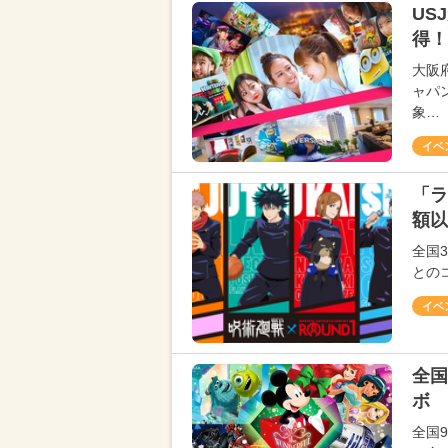
US
得！
大阪
ャパ
象…
イベ
「ラ
額以
全国
との
イベ
全国
ボ 
全国