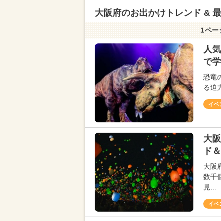
大阪府のお出かけトレンド & 
1ペー
人気
で学
恐竜
る迫
イベ
大阪
ド＆
大阪
数千
見…
イベ