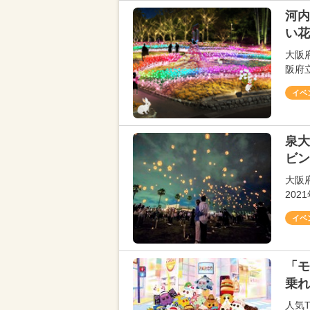
河内
い花
大阪
阪府立
イベ
泉大
ビン
大阪
202
イベ
「モ
乗れ
人気T