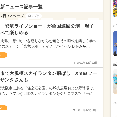
最新ニュース記事一覧
ジ目 / 2ページ
全25件
「恐竜ライブショー」が全国巡回公演 親子
0
べて楽しめる
の呼吸、息づかいを感じながら恐竜とその時代を楽しく学べ
力のステージ「恐竜ラボ！ディノサバイバル DINO-A-…
ント
2021年12月22日
誕
市で大規模スカイランタン飛ばし Xmasフー
サンタさんも
府大阪市にある「住之江公園」の球技広場および野球場で、
個のカラフルなLEDスカイランタンをクリスマスツリーに
2
ント
2021年12月08日