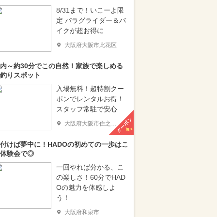
8/31まで！いこーよ限
定 パラグライダー＆バ
イクが超お得に
大阪府大阪市此花区
内～約30分でこの自然！家族で楽しめる
釣りスポット
入場無料！超特割クー
ポンでレンタルお得！
スタッフ常駐で安心
クーポン
大阪府大阪市住之江区
付けば夢中に！HADOの初めての一歩はこ
体験会で◎
一回やれば分かる、こ
の楽しさ！60分でHAD
Oの魅力を体感しよ
う！
大阪府和泉市