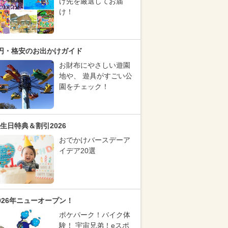
け先を厳選してお届
け！
円・格安のお出かけガイド
お財布にやさしい遊園
地や、 遊具がすごい公
園をチェック！
生日特典＆割引2026
おでかけバースデーア
イデア20選
026年ニューオープン！
ポケパーク！バイク体
験！ 宇宙兄弟！eスポ