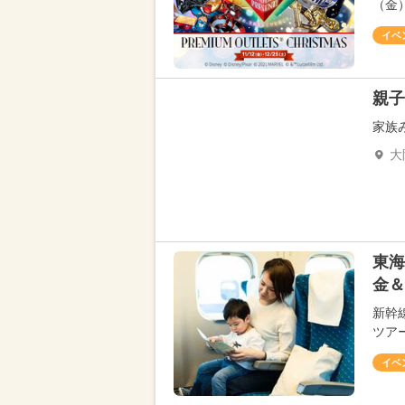
（金
イベ
親子
家族
大
東海
金＆
新幹
ツアー
イベ