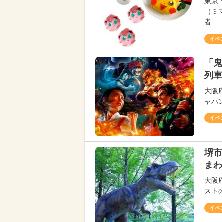
東京
（ミ
者…
イベ
「鬼
列車
大阪
ャパン
イベ
堺市
まわ
大阪
スト
イベ