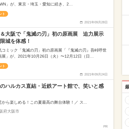
OWN」が、東京・埼玉・愛知に続き、2…
ント
2021年09月28日
＆大阪で「鬼滅の刃」初の原画展 迫力展示
限城を体感！
気コミック「鬼滅の刃」初の原画展「『鬼滅の刃』吾峠呼世
展」が、2021年10月26日（火）〜12月12日（日…
ント
2021年09月24日
のハルカス直結・近鉄アート館で、笑いと感
児から楽しめる！この夏最高の舞台体験！／ ス...
阪府大阪市
PR