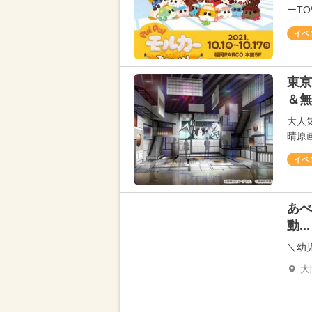
ーT
イベ
東京
＆無
大人
晴原画
イベ
あべ
動...
＼幼
大