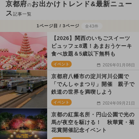
京都府
お出かけトレンド&最新ニュー
の
ス
記事一覧
1ページ目 / 3ページ
全43件
【2026】関西のいちごスイーツ
ビュッフェ8選！あまおうケーキ
食べ放題＆5歳以下無料も
イベント
2026年01月08日
京都府八幡市の淀川河川公園で
「でんしゃまつり」開催 親子で
鉄道の世界を満喫しよう
イベント
2024年09月21日
京都の紅葉名所・円山公園で光の
馬が夜空を駆ける！ 秋華賞・菊
花賞開催記念イベント