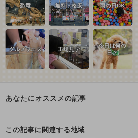
恐竜
無料・格安
雨の日OK
今日は何の
グルメフェス
工場見学
日？
あなたにオススメの記事
この記事に関連する地域