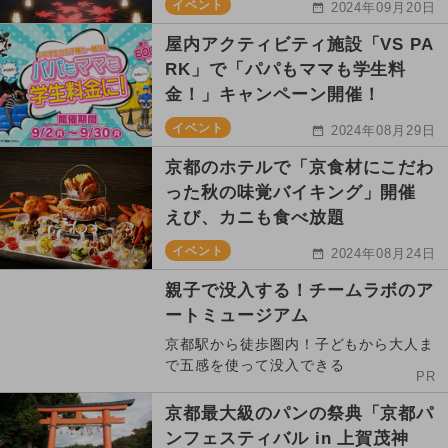
イベント
2024年09月20日
屋内アクティビティ施設「VS PA
RK」で「パパもママも学生料
金！」キャンペーン開催！
イベント
2024年08月29日
京都のホテルで「京食材にこだわ
った秋の味覚バイキング」開催
えび、カニも食べ放題
イベント
2024年08月24日
親子で没入する！チームラボのア
ートミュージアム
京都駅から徒歩圏内！子どもから大人ま
で五感を使って没入できる
PR
京都最大級のパンの祭典「京都パ
ンフェスティバル in 上賀茂神