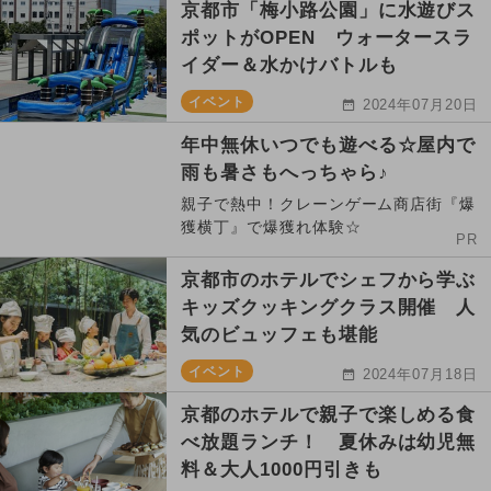
京都市「梅小路公園」に水遊びス
ポットがOPEN ウォータースラ
イダー＆水かけバトルも
イベント
2024年07月20日
年中無休いつでも遊べる☆屋内で
雨も暑さもへっちゃら♪
親子で熱中！クレーンゲーム商店街『爆
獲横丁』で爆獲れ体験☆
PR
京都市のホテルでシェフから学ぶ
キッズクッキングクラス開催 人
気のビュッフェも堪能
イベント
2024年07月18日
京都のホテルで親子で楽しめる食
べ放題ランチ！ 夏休みは幼児無
料＆大人1000円引きも