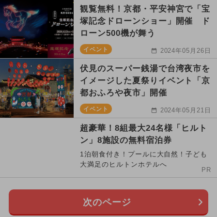
観覧無料！京都・平安神宮で「宝
塚記念ドローンショー」開催 ド
ローン500機が舞う
イベント
2024年05月26日
伏見のスーパー銭湯で台湾夜市を
イメージした夏祭りイベント「京
都おふろや夜市」開催
イベント
2024年05月21日
超豪華！8組最大24名様「ヒルト
ン」8施設の無料宿泊券
1泊朝食付き！プールに大自然！子ども
大満足のヒルトンホテルへ
PR
次のページ