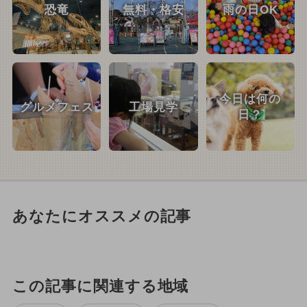
恐竜
無料・格安
雨の日OK
今日は何の
グルメフェス
工場見学
日？
あなたにオススメの記事
この記事に関連する地域