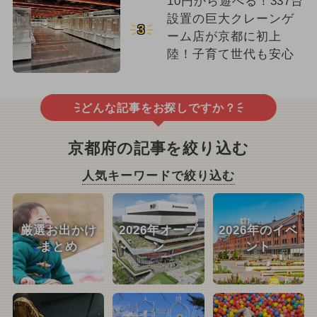
10円から遊べる！337台
設置の巨大クレーンゲ
3
ーム店が京都に初上
陸！子育て世代も安心
どんな記事をお探しですか？
京都府の記事を絞り込む
人気キーワードで絞り込む
厳選お出かけ
2026年オープ
2026年のイベ
まとめ
ン
ント