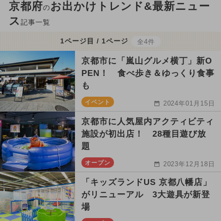
京都府
お出かけトレンド&最新ニュー
の
ス
記事一覧
1ページ目 / 1ページ
全4件
京都市に「嵐山グルメ横丁」新O
PEN！ 食べ歩き＆ゆっくり食事
も
イベント
2024年01月15日
京都市に人気屋内アクティビティ
施設が初出店！ 28種目遊び放
題
オープン
2023年12月18日
「キッズランドUS 京都八幡店」
がリニューアル 3大遊具が新登
場