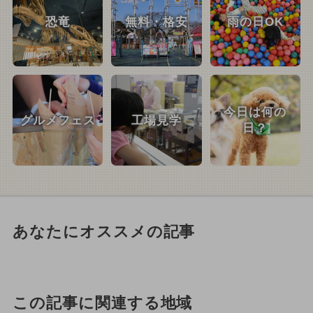
恐竜
無料・格安
雨の日OK
今日は何の
グルメフェス
工場見学
日？
あなたにオススメの記事
この記事に関連する地域