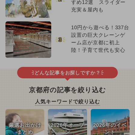
すめ12選 スライダー
充実＆屋内も
10円から遊べる！337台
設置の巨大クレーンゲ
3
ーム店が京都に初上
陸！子育て世代も安心
どんな記事をお探しですか？
京都府の記事を絞り込む
人気キーワードで絞り込む
厳選お出かけ
2026年オープ
2026年のイベ
まとめ
ン
ント