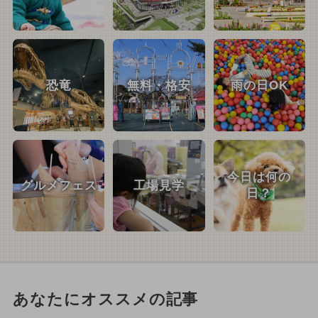
恐竜
無料・格安
雨の日OK
今日は何の
グルメフェス
工場見学
日？
あなたにオススメの記事