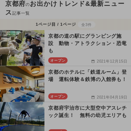
京都府
お出かけトレンド&最新ニュー
の
ス
記事一覧
1ページ目 / 1ページ
全3件
京都の道の駅にグランピング施
設 動物・アトラクション・恐竜
も
オープン
2021年12月15日
京都のホテルに「鉄道ルーム」登
場 運転体験＆鉄博の入館券も！
オープン
2021年04月19日
京都府宇治市に大型空中アスレチ
ック誕生！ 無料の幼児エリアも