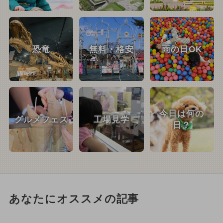
恐竜
無料・格安
雨の日OK
今日は何の
グルメフェス
工場見学
日？
あなたにオススメの記事