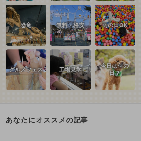
恐竜
無料・格安
雨の日OK
今日は何の
グルメフェス
工場見学
日？
あなたにオススメの記事