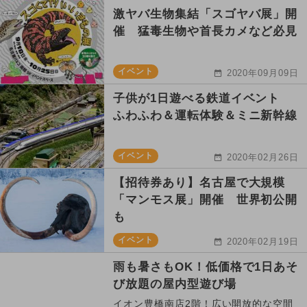
激ヤバ生物集結「スゴヤバ展」開
催 猛毒生物や首長カメなど必見
イベント
2020年09月09日
子供が1日遊べる鉄道イベント
ふわふわ＆運転体験＆ミニ新幹線
イベント
2020年02月26日
【招待券あり】名古屋で大規模
「マンモス展」開催 世界初公開
も
イベント
2020年02月19日
雨も暑さもOK！低価格で1日あそ
び放題の屋内型遊び場
イオン豊橋南店2階！広い開放的な空間