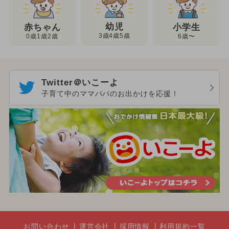
幼児
赤ちゃん
小学生
3歳4歳5歳
0歳1歳2歳
6歳〜
Twitter＠いこーよ
子育て中のママパパのお出かけを応援！
お問い合わせ
運営会社
採用情報
利用規約一覧