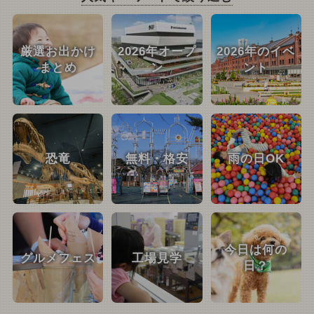
厳選お出かけ
2026年オープ
2026年のイベ
まとめ
ン
ント
恐竜
無料・格安
雨の日OK
今日は何の
グルメフェス
工場見学
日？