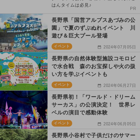
はんタイムは必見♪
PR
長野県「国営アルプスあづみの公
園」で夏のずぶぬれイベント 川
遊び＆巨大プール登場
イベント
2024年07月05日
長野県の自然体験型施設コモロビ
で水合戦 森のお宝探しや火の扱
い方を学ぶイベントも
イベント
2024年06月27日
長野県初！「ワールド・ドリーム
サーカス」の公演決定！ 世界レ
ベルの演目で感動体験
イベント
2024年06月05日
長野県小谷村で子供だけのサマー