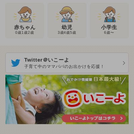
幼児
赤ちゃん
小学生
3歳4歳5歳
0歳1歳2歳
6歳〜
Twitter＠いこーよ
子育て中のママパパのお出かけを応援！