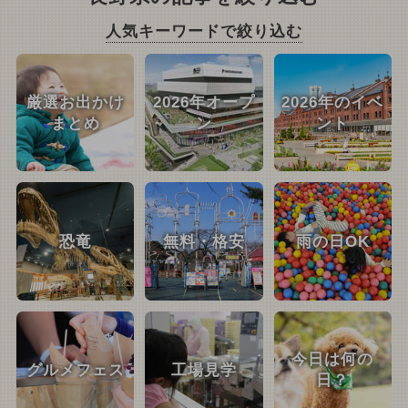
人気キーワードで絞り込む
厳選お出かけ
2026年オープ
2026年のイベ
まとめ
ン
ント
恐竜
無料・格安
雨の日OK
今日は何の
グルメフェス
工場見学
日？