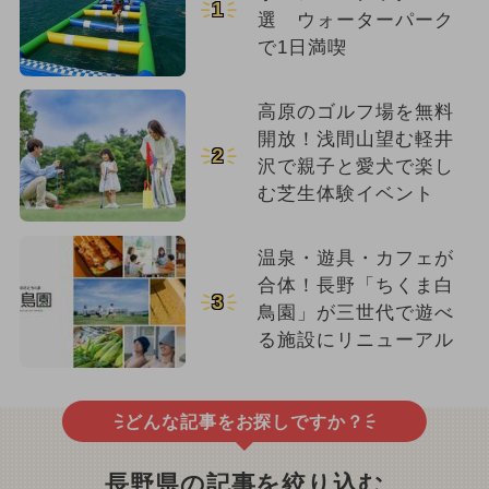
1
選 ウォーターパーク
で1日満喫
高原のゴルフ場を無料
開放！浅間山望む軽井
2
沢で親子と愛犬で楽し
む芝生体験イベント
温泉・遊具・カフェが
合体！長野「ちくま白
3
鳥園」が三世代で遊べ
る施設にリニューアル
どんな記事をお探しですか？
長野県の記事を絞り込む