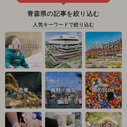
青森県の記事を絞り込む
人気キーワードで絞り込む
厳選お出かけ
2026年オープ
2026年のイベ
まとめ
ン
ント
恐竜
無料・格安
雨の日OK
今日は何の