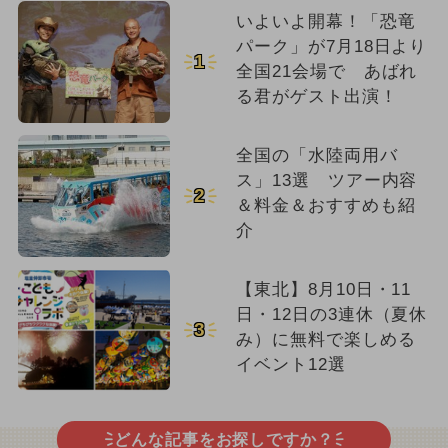
いよいよ開幕！「恐竜
パーク」が7月18日より
1
全国21会場で あばれ
る君がゲスト出演！
全国の「水陸両用バ
ス」13選 ツアー内容
2
＆料金＆おすすめも紹
介
【東北】8月10日・11
日・12日の3連休（夏休
3
み）に無料で楽しめる
イベント12選
どんな記事をお探しですか？