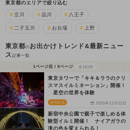
東京都のエリアで絞り込む
立川
品川
八王子
二子玉川
お台場
上野
東京都
お出かけトレンド&最新ニュー
の
ス
記事一覧
1ページ目 / 9ページ
全161件
東京タワーで「キキ＆ララのクリ
スマスイルミネーション」開催！
星空の世界を体験
イベント
2025年12月22日
新宿中央公園で親子で楽しめる体
験型イルミ開催！ ナイアガラの
滝の色を変えられる！