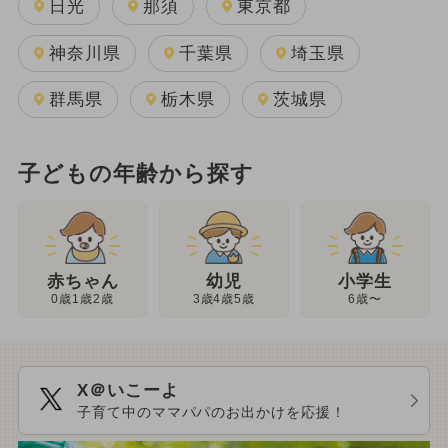
日光
那須
東京都
神奈川県
千葉県
埼玉県
群馬県
栃木県
茨城県
子どもの年齢から探す
幼児
赤ちゃん
小学生
3歳4歳5歳
0歳1歳2歳
6歳〜
X＠いこーよ
子育て中のママパパのお出かけを応援！