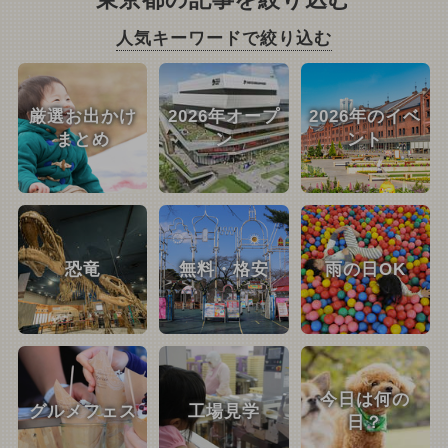
東京都の記事を絞り込む
人気キーワードで絞り込む
厳選お出かけ
2026年オープ
2026年のイベ
まとめ
ン
ント
恐竜
無料・格安
雨の日OK
今日は何の
グルメフェス
工場見学
日？