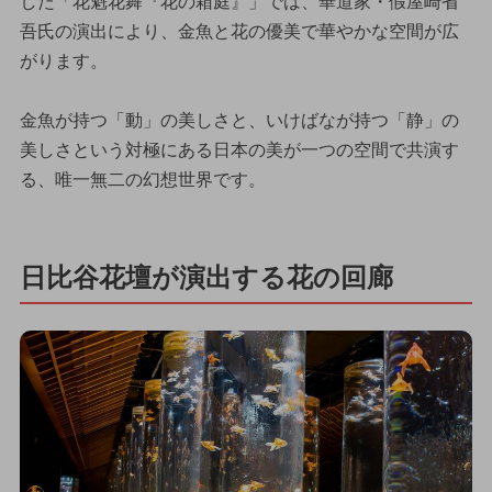
した「花魁花舞『花の箱庭』」では、華道家・假屋崎省
吾氏の演出により、金魚と花の優美で華やかな空間が広
がります。
金魚が持つ「動」の美しさと、いけばなが持つ「静」の
美しさという対極にある日本の美が一つの空間で共演す
る、唯一無二の幻想世界です。
日比谷花壇が演出する花の回廊