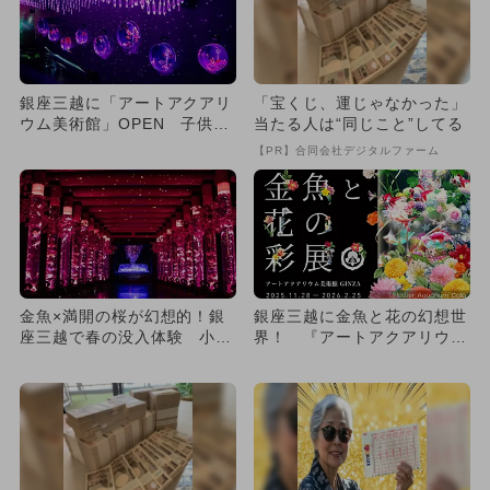
銀座三越に「アートアクアリ
「宝くじ、運じゃなかった」
ウム美術館」OPEN 子供2
当たる人は“同じこと”してる
名まで無料
【PR】合同会社デジタルファーム
金魚×満開の桜が幻想的！銀
銀座三越に金魚と花の幻想世
座三越で春の没入体験 小学
界！ 『アートアクアリウム
生以下は大人1名につき2名
美術館 GINZA』で冬の特...
無...