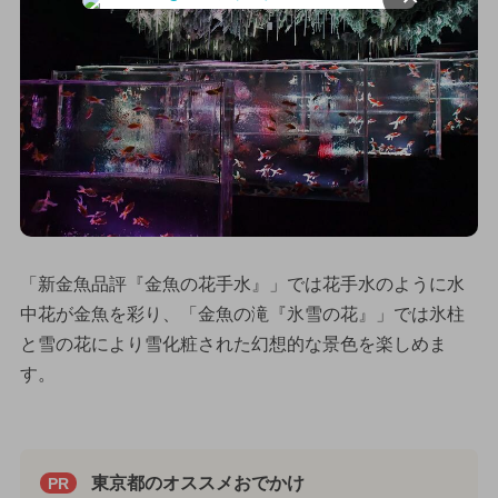
「新金魚品評『金魚の花手水』」では花手水のように水
中花が金魚を彩り、「金魚の滝『氷雪の花』」では氷柱
と雪の花により雪化粧された幻想的な景色を楽しめま
す。
東京都のオススメおでかけ
PR