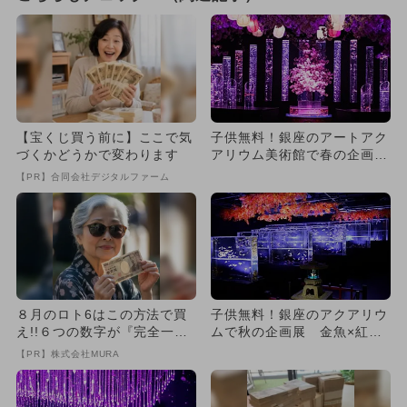
【宝くじ買う前に】ここで気
子供無料！銀座のアートアク
づくかどうかで変わります
アリウム美術館で春の企画
展 金魚×桜のアート空間が
【PR】合同会社デジタルファーム
登場
８月のロト6はこの方法で買
子供無料！銀座のアクアリウ
え!!６つの数字が『完全一
ムで秋の企画展 金魚×紅葉
致』する方法
を満喫！
【PR】株式会社MURA