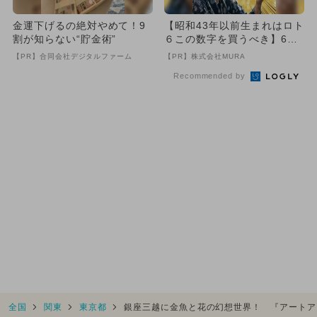
金運下げるの絶対やめて！9
【昭和43年以前生まれはロト
割が知らない“貯金術”
６この数字を買うべき】6つ
の数字が「完全一致」する
【PR】合同会社デジタルファーム
【PR】株式会社MURA
方...
Recommended by
全国
関東
東京都
銀座三越に金魚と花の幻想世界！ 『アートアク