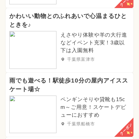
クーポン
かわいい動物とのふれあいで心温まるひと
ときを♪
えさやり体験や羊の大行進
などイベント充実！3歳以
下は入園無料
千葉県富津市
雨でも遊べる！駅徒歩10分の屋内アイスス
ケート場☆
ペンギンそりや貸靴も15c
m～ご用意！スケートデビ
ューにおすすめ
千葉県船橋市
クーポン