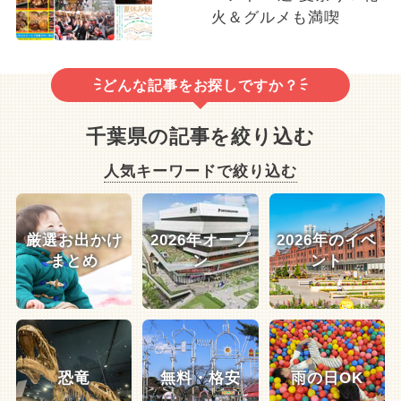
火＆グルメも満喫
どんな記事をお探しですか？
千葉県の記事を絞り込む
人気キーワードで絞り込む
厳選お出かけ
2026年オープ
2026年のイベ
まとめ
ン
ント
恐竜
無料・格安
雨の日OK