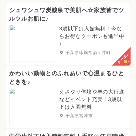
シュワシュワ炭酸泉で美肌へ☆家族皆でツ
ルツルお肌に♪
3歳以下は入館無料！今な
らお得なクーポンも進呈中
♪
千葉県印旛郡酒々井町
クーポン
かわいい動物とのふれあいで心温まるひと
ときを♪
えさやり体験や羊の大行進
などイベント充実！3歳以
下は入園無料
千葉県富津市