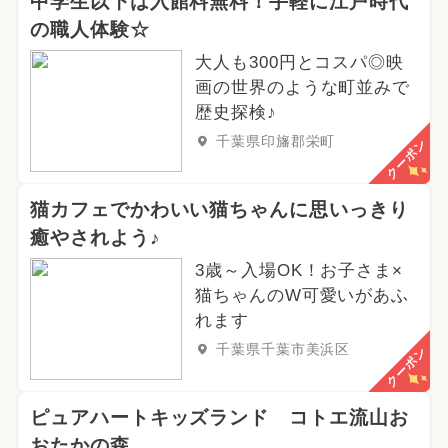
中学生以下は入館料無料！手軽に江戸時代
の職人体験☆
大人も300円とコスパ◎映
画の世界のような町並みで
歴史探検♪
千葉県印旛郡栄町
クーポン
猫カフェでかわいい猫ちゃんに思いっきり
癒やされよう♪
3歳～入場OK！お子さま×
猫ちゃんのW可愛いがあふ
れます
千葉県千葉市美浜区
クーポン
ピュアハートキッズランド コトエ流山お
おたかの森