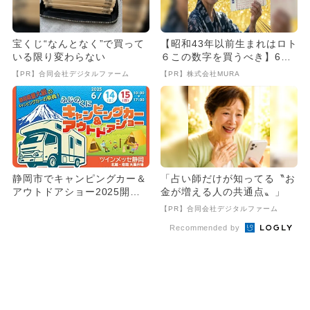
宝くじ“なんとなく”で買って
【昭和43年以前生まれはロト
いる限り変わらない
６この数字を買うべき】6つ
の数字が「完全一致」する
【PR】合同会社デジタルファーム
【PR】株式会社MURA
方...
静岡市でキャンピングカー＆
「占い師だけが知ってる〝お
アウトドアショー2025開
金が増える人の共通点〟」
催！ ステージイベント＆グ
【PR】合同会社デジタルファーム
ル...
Recommended by