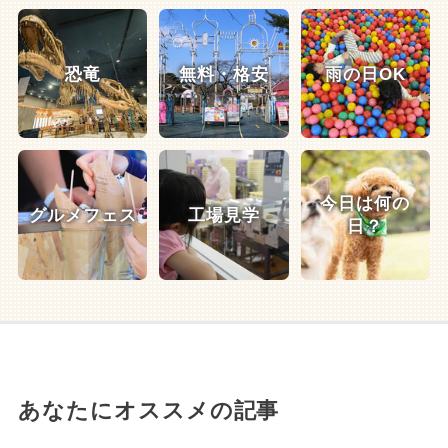
恐竜
無料・格安
雨の日OK
今日は何の
グルメフェス
工場見学
日？
あなたにオススメの記事