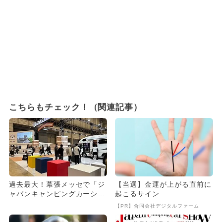
こちらもチェック！（関連記事）
過去最大！幕張メッセで「ジ
【当選】金運が上がる直前に
ャパンキャンピングカーショ
起こるサイン
ー2025」開催 中学生以
【PR】合同会社デジタルファーム
下...