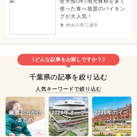
全天候OK♪地元食材を多く
使った食べ放題のバイキン
グが大人気！
神奈川県三浦市
どんな記事をお探しですか？
千葉県の記事を絞り込む
人気キーワードで絞り込む
厳選お出かけ
2026年オープ
2026年のイベ
まとめ
ン
ント