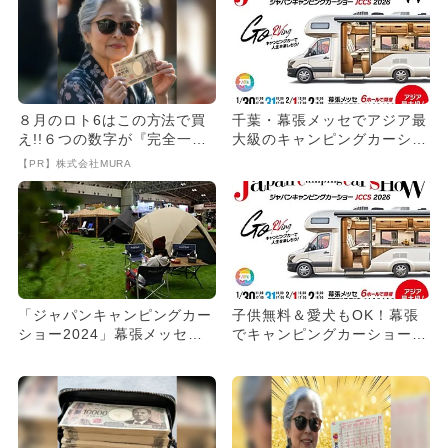
８月のロト6はこの方法で買
千葉・幕張メッセでアジア最
え!!６つの数字が『完全一
大級のキャンピングカーショ
致』する方法
ー開催 中学生以下無料
【PR】株式会社MURA
「ジャパンキャンピングカー
子供無料＆愛犬もOK！幕張
ショー2024」幕張メッセで
でキャンピングカーショー
開催！
プリキュアや人気ヒーローも
登...