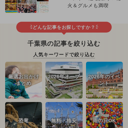
火＆グルメも満喫
どんな記事をお探しですか？
千葉県の記事を絞り込む
人気キーワードで絞り込む
厳選お出かけ
2026年オープ
2026年のイベ
まとめ
ン
ント
恐竜
無料・格安
雨の日OK