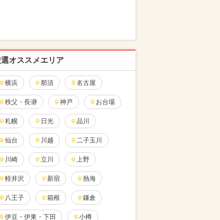
厳選オススメエリア
横浜
那須
名古屋
秩父・長瀞
神戸
お台場
札幌
日光
品川
仙台
川越
二子玉川
川崎
立川
上野
軽井沢
新宿
熱海
八王子
箱根
鎌倉
伊豆・伊東・下田
小樽