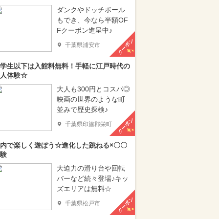
ダンクやドッチボール
もでき、今なら半額OF
Fクーポン進呈中♪
クーポン
千葉県浦安市
学生以下は入館料無料！手軽に江戸時代の
人体験☆
大人も300円とコスパ◎
映画の世界のような町
並みで歴史探検♪
クーポン
千葉県印旛郡栄町
内で楽しく遊ぼう☆進化した跳ねる×〇〇
験
大迫力の滑り台や回転
バーなど続々登場♪キッ
ズエリアは無料☆
クーポン
千葉県松戸市