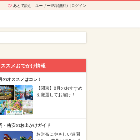
あとで読む
ユーザー登録(無料)
ログイン
オススメおでかけ情報
月のオススメはコレ！
【関東】8月のおすすめ
を厳選してお届け！
円・格安のお出かけガイド
お財布にやさしい遊園