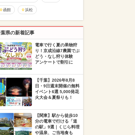
函館
浜松
千葉県の新着記事
電車で行く夏の果物狩
り！京成沿線7農園でぶ
どう・なし狩り体験
アンケートで割引に
【千葉】2026年8月8
日・9日週末開催の無料
イベント6選 5,000発花
火大会＆夏祭りも！
【関東】駅から徒歩10
分の電車で行ける「道
の駅」9選｜くじら料理
や温泉、ご当地食も