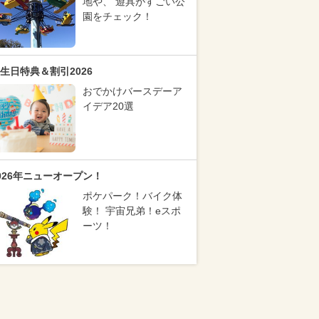
地や、 遊具がすごい公
園をチェック！
生日特典＆割引2026
おでかけバースデーア
イデア20選
026年ニューオープン！
ポケパーク！バイク体
験！ 宇宙兄弟！eスポ
ーツ！