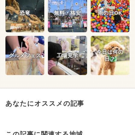
恐竜
無料・格安
雨の日OK
今日は何の
グルメフェス
工場見学
日？
あなたにオススメの記事
この記事に関連する地域