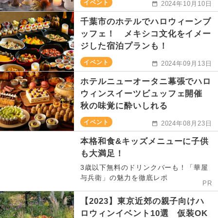
イベント
2024年10月10日
千葉市のホテルでハロウィーンブ
ッフェ！ メキシコ文化をイメー
ジした宿泊プランも！
イベント
2024年09月13日
ホテルニューオータニ幕張でハロ
ウィンスイーツビュッフェ開催
秋の味覚に酔いしれる
イベント
2024年08月23日
本格和食&キッズメニューに子供
も大満足！
3歳以下無料のドリンクバーも！「華屋
与兵衛」の魅力を徹底レポ
PR
【2023】東京近郊の親子向けハ
ロウィンイベント10選 仮装OK