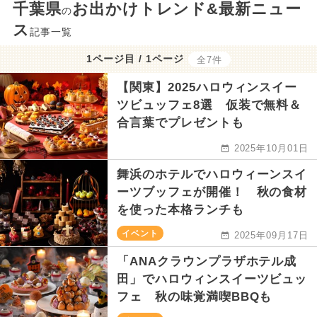
千葉県
お出かけトレンド&最新ニュー
の
ス
記事一覧
1ページ目 / 1ページ
全7件
【関東】2025ハロウィンスイー
ツビュッフェ8選 仮装で無料＆
合言葉でプレゼントも
2025年10月01日
舞浜のホテルでハロウィーンスイ
ーツブッフェが開催！ 秋の食材
を使った本格ランチも
イベント
2025年09月17日
「ANAクラウンプラザホテル成
田」でハロウィンスイーツビュッ
フェ 秋の味覚満喫BBQも