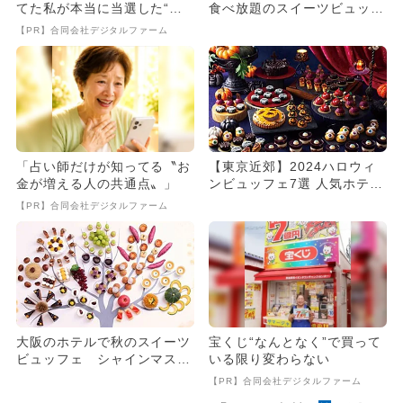
てた私が本当に当選した“買
食べ放題のスイーツビュッフ
い方”がこれ
ェ8選
【PR】合同会社デジタルファーム
「占い師だけが知ってる〝お
【東京近郊】2024ハロウィ
金が増える人の共通点〟」
ンビュッフェ7選 人気ホテル
＆仮装で無料も
【PR】合同会社デジタルファーム
大阪のホテルで秋のスイーツ
宝くじ“なんとなく”で買って
ビュッフェ シャインマスカ
いる限り変わらない
ットも！
【PR】合同会社デジタルファーム