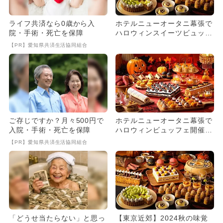
ライフ共済なら0歳から入
ホテルニューオータニ幕張で
院・手術・死亡を保障
ハロウィンスイーツビュッフ
ェ開催 秋の味覚に酔いしれ
【PR】愛知県共済生活協同組合
る
ご存じですか？月々500円で
ホテルニューオータニ幕張で
入院・手術・死亡を保障
ハロウィンビュッフェ開催
仮装で子供が無料になる期間
【PR】愛知県共済生活協同組合
も
「どうせ当たらない」と思っ
【東京近郊】2024秋の味覚