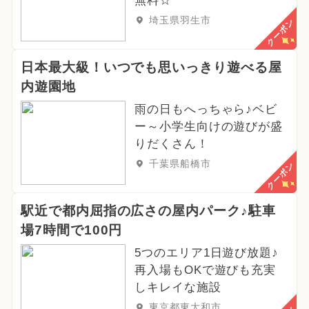
無料☆
埼玉県羽生市
クーポン
日本最大級！いつでも思いっきり遊べる屋
内遊園地
雨の日もへっちゃら♪ベビ
ー～小学生向けの遊びが盛
りだくさん！
千葉県船橋市
クーポン
駅近で都内屈指の広さの屋内パーク♪駐車
場7時間で100円
5つのエリア1日遊び放題♪
再入場もOKで遊びも充実
しキレイな施設
東京都東大和市