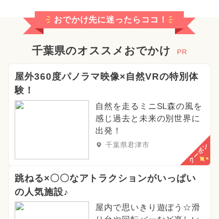
おでかけ先に迷ったらココ！
千葉県のオススメおでかけ
PR
屋外360度パノラマ映像×自然VRの特別体
験！
自然を走るミニSL森の風を
感じ過去と未来の別世界に
出発！
千葉県君津市
クーポン
跳ねる×〇〇なアトラクションがいっぱい
の人気施設♪
屋内で思いきり遊ぼう☆滑