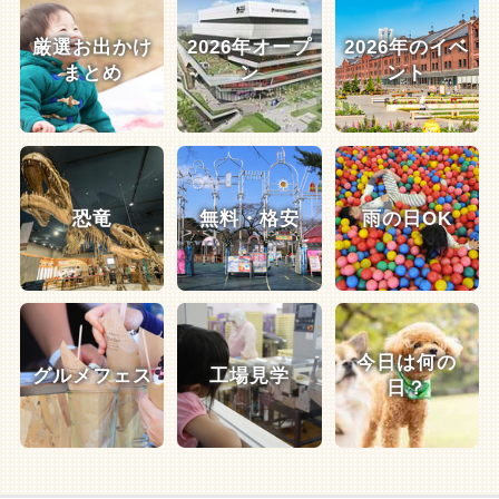
厳選お出かけ
2026年オープ
2026年のイベ
まとめ
ン
ント
恐竜
無料・格安
雨の日OK
今日は何の
グルメフェス
工場見学
日？