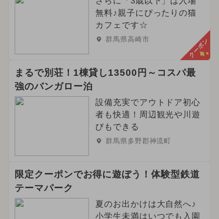
さらに「3歳以下」は入場
無料♪親子にぴったりの猫
カフェです☆
群馬県高崎市
クーポン
まるで別荘！1棟貸し13500円～コスパ最
強のバンガロー泊
設備充実でアウトドア初心
者も快適！周辺観光や川遊
びもできる
群馬県多野郡神流町
限定クーポンでお得に遊ぼう！体験型鉄道
テーマパーク
夏のお出かけは大自然へ♪
小学生未満はいつでも入園