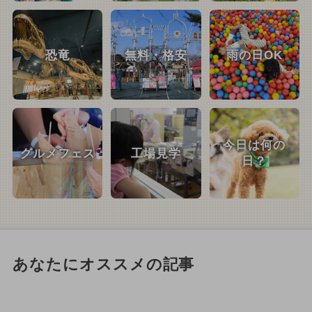
恐竜
無料・格安
雨の日OK
今日は何の
グルメフェス
工場見学
日？
あなたにオススメの記事