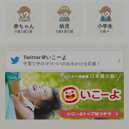
幼児
赤ちゃん
小学生
3歳4歳5歳
0歳1歳2歳
6歳〜
Twitter＠いこーよ
子育て中のママパパのお出かけを応援！