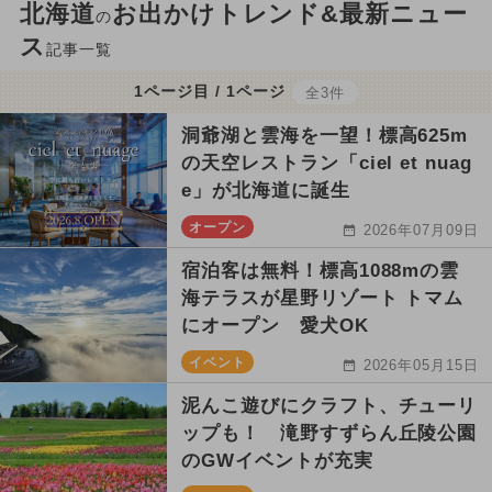
北海道
お出かけトレンド&最新ニュー
の
ス
記事一覧
1ページ目 / 1ページ
全3件
洞爺湖と雲海を一望！標高625m
の天空レストラン「ciel et nuag
e」が北海道に誕生
オープン
2026年07月09日
宿泊客は無料！標高1088mの雲
海テラスが星野リゾート トマム
にオープン 愛犬OK
イベント
2026年05月15日
泥んこ遊びにクラフト、チューリ
ップも！ 滝野すずらん丘陵公園
のGWイベントが充実