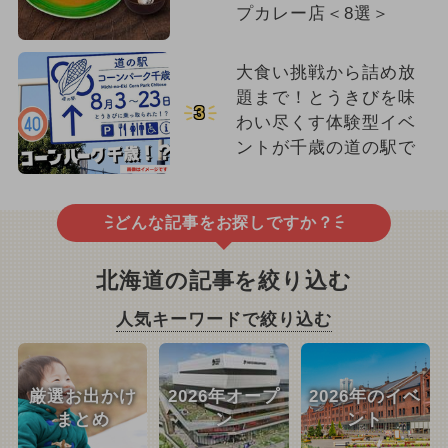
プカレー店＜8選＞
大食い挑戦から詰め放
題まで！とうきびを味
3
わい尽くす体験型イベ
ントが千歳の道の駅で
どんな記事をお探しですか？
北海道の記事を絞り込む
人気キーワードで絞り込む
厳選お出かけ
2026年オープ
2026年のイベ
まとめ
ン
ント