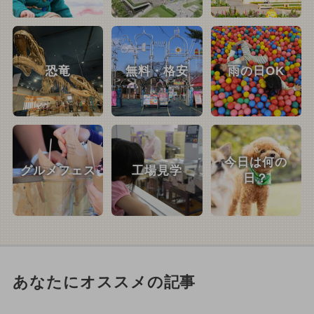
恐竜
無料・格安
雨の日OK
今日は何の
グルメフェス
工場見学
日？
あなたにオススメの記事