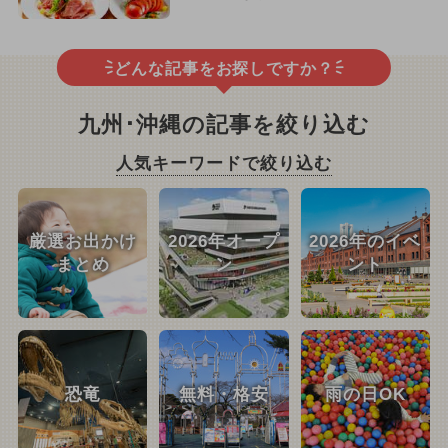
どんな記事をお探しですか？
九州･沖縄の記事を絞り込む
人気キーワードで絞り込む
厳選お出かけ
2026年オープ
2026年のイベ
まとめ
ン
ント
恐竜
無料・格安
雨の日OK