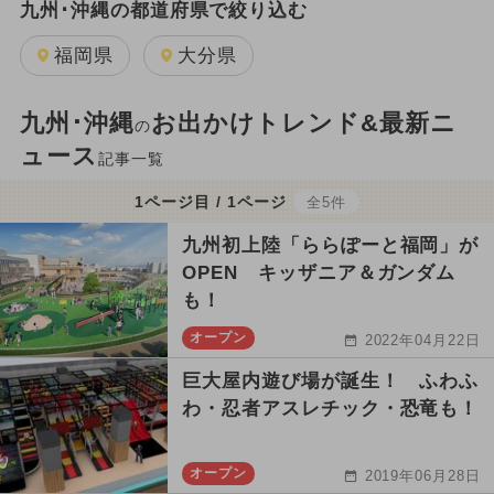
九州･沖縄の都道府県で絞り込む
福岡県
大分県
九州･沖縄
お出かけトレンド&最新ニ
の
ュース
記事一覧
1ページ目 / 1ページ
全5件
九州初上陸「ららぽーと福岡」が
OPEN キッザニア＆ガンダム
も！
オープン
2022年04月22日
巨大屋内遊び場が誕生！ ふわふ
わ・忍者アスレチック・恐竜も！
オープン
2019年06月28日