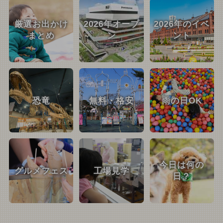
厳選お出かけ
2026年オープ
2026年のイベ
まとめ
ン
ント
恐竜
無料・格安
雨の日OK
今日は何の
グルメフェス
工場見学
日？