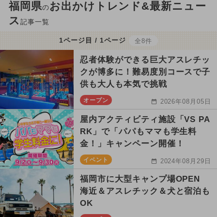
福岡県
お出かけトレンド&最新ニュー
の
ス
記事一覧
1ページ目 / 1ページ
全8件
忍者体験ができる巨大アスレチッ
クが博多に！難易度別コースで子
供も大人も本気で挑戦
オープン
2026年08月05日
屋内アクティビティ施設「VS PA
RK」で「パパもママも学生料
金！」キャンペーン開催！
イベント
2024年08月29日
福岡市に大型キャンプ場OPEN
海近＆アスレチック＆犬と宿泊も
OK