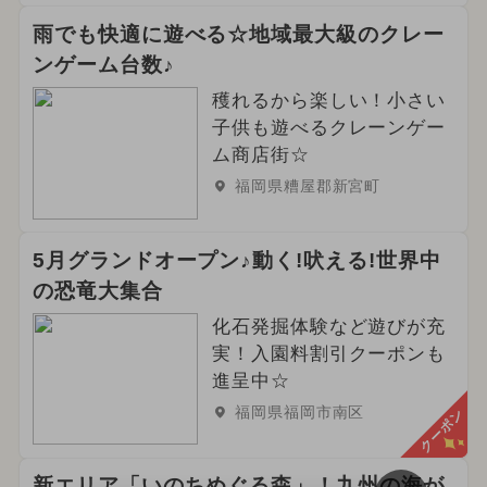
雨でも快適に遊べる☆地域最大級のクレー
ンゲーム台数♪
穫れるから楽しい！小さい
子供も遊べるクレーンゲー
ム商店街☆
福岡県糟屋郡新宮町
5月グランドオープン♪動く!吠える!世界中
の恐竜大集合
化石発掘体験など遊びが充
実！入園料割引クーポンも
進呈中☆
福岡県福岡市南区
クーポン
新エリア「いのちめぐる森」！九州の海が