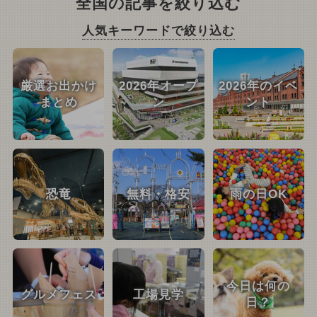
全国の記事を絞り込む
人気キーワードで絞り込む
厳選お出かけ
2026年オープ
2026年のイベ
まとめ
ン
ント
恐竜
無料・格安
雨の日OK
今日は何の
グルメフェス
工場見学
日？