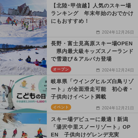
【北陸･甲信越】人気のスキー場
ランキング 年末年始のおでかけ
にもおすすめ！
2024年12月26日
長野・富士見高原スキー場OPEN
県内最大級キッズスノーランド
で雪遊び＆アルパカ登場
オープン
2024年12月24日
岐阜県「ウイングヒルズ白鳥リゾ
ート」が全面滑走可能 初心者・
子供向けイベント満載
イベント
2024年12月21日
スキー場デビューに最適！新潟
「湯沢中里スノーリゾート」OP
EN 子供向けゲレンデ充実