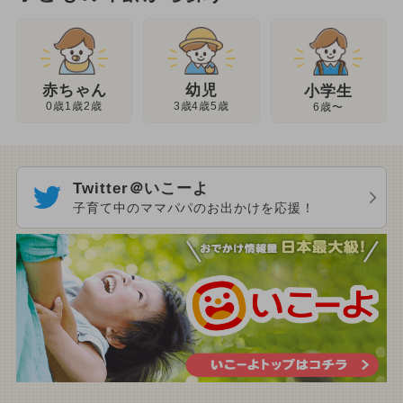
幼児
赤ちゃん
小学生
3歳4歳5歳
0歳1歳2歳
6歳〜
Twitter＠いこーよ
子育て中のママパパのお出かけを応援！