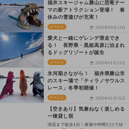
福井スキージャム勝山に恐竜テー
マの新アトラクション登場！ 春
休みの雪遊びが充実！
イベント
2025年03月11日
愛犬と一緒にゲレンデ滑走でき
る！ 長野県・黒姫高原に泊まれ
るドッグリゾートが誕生
イベント
2025年01月21日
氷河期さながら！ 福井県勝山市
のスキー場で「ティラノサウルス
レース」冬季初開催！
イベント
2025年01月15日
【空きあり】気兼ねなく楽しめる
一棟貸し宿
清流まで徒歩1分！家族や仲間だけでゆ