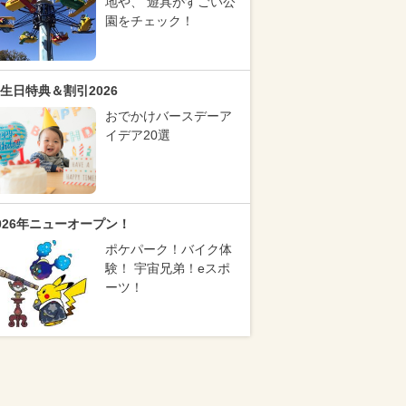
地や、 遊具がすごい公
園をチェック！
生日特典＆割引2026
おでかけバースデーア
イデア20選
026年ニューオープン！
ポケパーク！バイク体
験！ 宇宙兄弟！eスポ
ーツ！