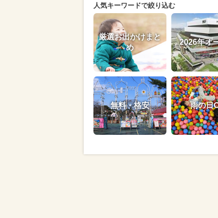
人気キーワードで絞り込む
厳選お出かけまと
2026年オ
め
無料・格安
雨の日