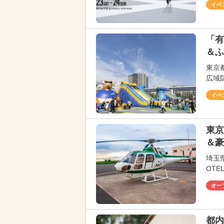
イベ
「有
＆ふ
東京
広域
イベ
東京
＆豪
埼玉
OTEL
オー
都内