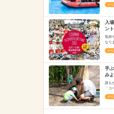
イベ
入場
ント
気持
なり
イベ
手ぶ
みよ
誰も
「コ
イベ