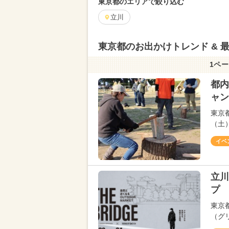
東京都のエリアで絞り込む
立川
東京都のお出かけトレンド & 
1ペー
都内
ャン
東京
（土
イベ
立川
プ 
東京
（グ