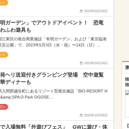
ント
2024年02月28日
明ガーデン」でアウトドアイベント！ 恐竜
わふわ遊具も
都江東区の複合商業施設「有明ガーデン」および「東京臨海
防災公園」で、2023年5月3日（水・祝）〜14日（日）…
ント
2023年04月24日
発ヘリ送迎付きグランピング登場 空中遊覧
猫
華ディナーも
猫
県入間郡越生町にあるリゾート型複合施設「BIO-RESORT H
&amp;SPA O Park OGOSE…
プン
2020年10月06日
【
で入場無料「外遊びフェス」 GWに遊び・体