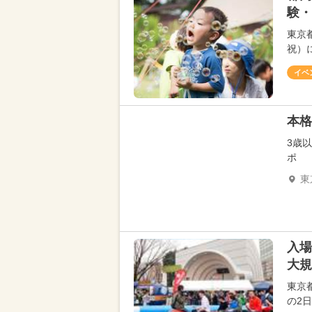
験・
東京
祝）
イベ
本格
3歳
ポ
東
入場
大規
東京
の2