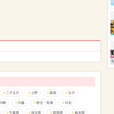
二子玉川
上野
新宿
立川
川崎
川越
秩父・長瀞
日光
千葉県
埼玉県
群馬県
栃木県