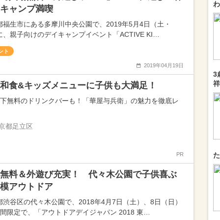
わ
キャンプ満喫
都福生市にある多摩川中央公園で、2019年5月4日（土・
に、親子向けのデイキャンプイベント「ACTIVE KI…
ント
2019年04月19日
3
祥
和食&キッズメニューに子供も大満足！
以下無料のドリンクバーも！「華屋与兵衛」の魅力を徹底レ
京都足立区
PR
た
無料＆外遊び充実！ 代々木公園で子供喜ぶ
模アウトドア
都渋谷区の代々木公園で、2018年4月7日（土）、8日（日）
日間限定で、「アウトドアデイジャパン 2018 東…