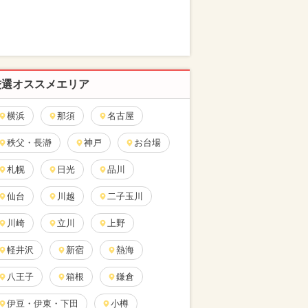
厳選オススメエリア
横浜
那須
名古屋
秩父・長瀞
神戸
お台場
札幌
日光
品川
仙台
川越
二子玉川
川崎
立川
上野
軽井沢
新宿
熱海
八王子
箱根
鎌倉
伊豆・伊東・下田
小樽