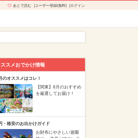
あとで読む
ユーザー登録(無料)
ログイン
オススメおでかけ情報
月のオススメはコレ！
【関東】8月のおすすめ
を厳選してお届け！
円・格安のお出かけガイド
お財布にやさしい遊園