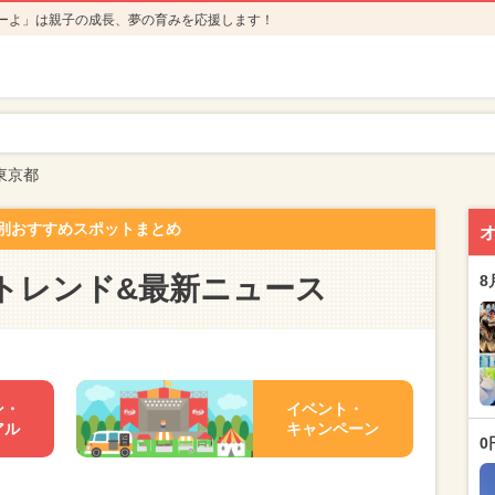
ーよ」は親子の成長、夢の育みを応援します！
東京都
別おすすめスポットまとめ
トレンド&最新ニュース
8
ン・
イベント・
アル
キャンペーン
0