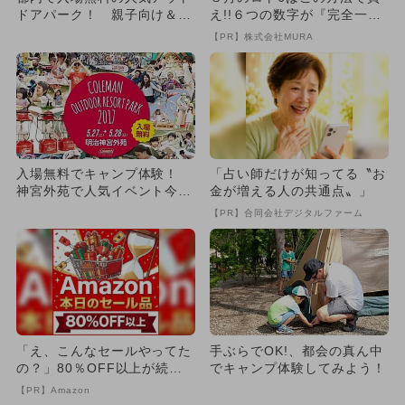
ドアパーク！ 親子向け＆1
え!!６つの数字が『完全一
日遊べる
致』する方法
【PR】株式会社MURA
入場無料でキャンプ体験！
「占い師だけが知ってる〝お
神宮外苑で人気イベント今年
金が増える人の共通点〟」
も開催
【PR】合同会社デジタルファーム
「え、こんなセールやってた
手ぶらでOK!、都会の真ん中
の？」80％OFF以上が続々
でキャンプ体験してみよう！
登場！Amazonの本気が...
【PR】Amazon