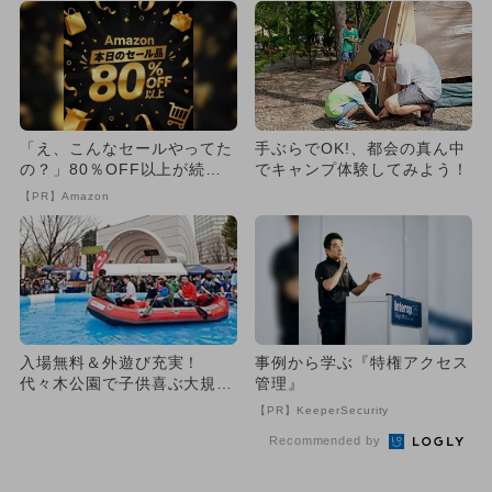
「え、こんなセールやってた
手ぶらでOK!、都会の真ん中
の？」80％OFF以上が続々
でキャンプ体験してみよう！
登場！Amazonの本気が...
【PR】Amazon
入場無料＆外遊び充実！
事例から学ぶ『特権アクセス
代々木公園で子供喜ぶ大規模
管理』
アウトドア
【PR】KeeperSecurity
Recommended by