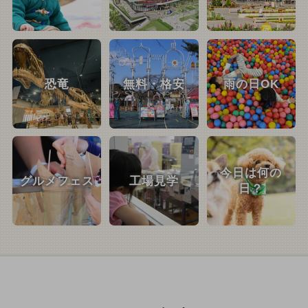
恐竜
無料・格安
雨の日OK
今日は何の
グルメフェス
工場見学
日？